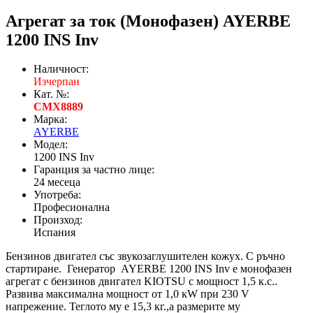
Агрегат за ток (Монофазен) AYERBE
1200 INS Inv
Наличност:
Изчерпан
Кат. №:
CMX8889
Марка:
AYERBE
Модел:
1200 INS Inv
Гаранция за частно лице:
24 месеца
Употреба:
Професионална
Произход:
Испания
Бензинов двигател със звукозаглушителен кожух. С ръчно
стартиране. Генератор AYERBE 1200 INS Inv е монофазен
агрегат с бензинов двигател KIOTSU с мощност 1,5 к.с..
Развива максимална мощност от 1,0 кW при 230 V
напрежение. Теглото му е 15,3 кг.,а размерите му