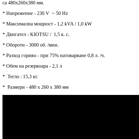
са 480х260x380 мм.
* Напрежение - 230 V
~ 50 Hz
*
Максимална мощност - 1,2 kVA / 1,0 kW
*
Двигател - KIOTSU / 1,5 к. с.
* Обороти - 3000 об. /мин.
*
Разход гориво - при 75% натоварване 0,8 л. /ч.
*
Обем на резервоара - 2,1 л
*
Тегло : 15,3 кг.
*
Размери - 480 х 260 х 380 мм