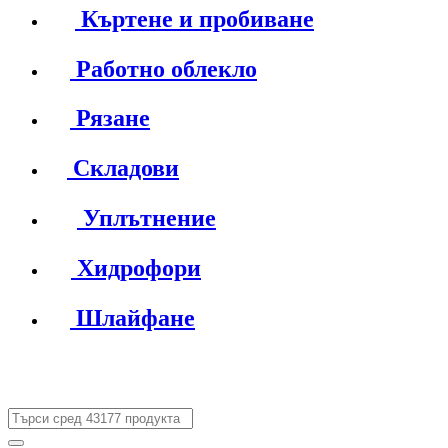
Къртене и пробиване
Работно облекло
Рязане
Складови
Уплътнение
Хидрофори
Шлайфане