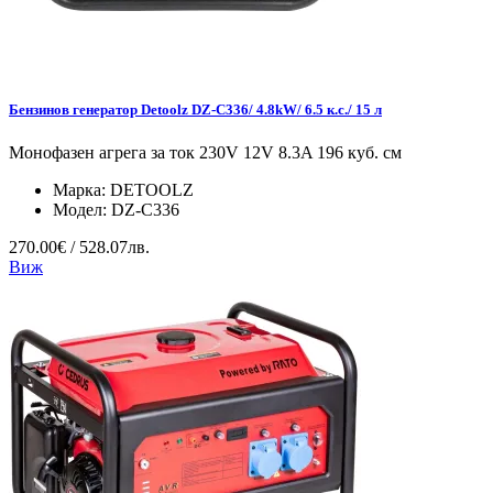
Бензинов генератор Detoolz DZ-C336/ 4.8kW/ 6.5 к.с./ 15 л
Монофазен агрега за ток 230V 12V 8.3A 196 куб. см
Марка:
DETOOLZ
Модел:
DZ-C336
270.00€ / 528.07лв.
Виж