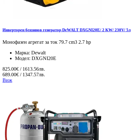
Инверторен бензинов генератор DeWALT DXGNI20E/ 2 KW/ 230V/ 5л
Монофазен агрегат за ток 79.7 cm3 2.7 hp
Марка:
Dewalt
Модел:
DXGNI20E
825.00€ / 1613.56лв.
689.00€ / 1347.57лв.
Виж