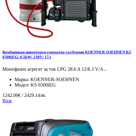
Комбиниран инверторен генератор газ/бензин KOENNER-SOEHNEN KS
6500iEG/ 6,5kW/ 230V/ 17л
Монофазен агрегат за ток LPG 28.6 A 12/8.3 V/А...
Марка:
KOENNER-SOEHNEN
Модел:
KS 6500iEG
1242.00€ / 2429.14лв.
Виж