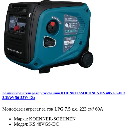
Комбиниран генератор газ/бензин KOENNER-SOEHNEN KS 48VGS-DC/
3.3kW/ 50-55V/ 12л
Монофазен агрегат за ток LPG 7.5 к.с. 223 см³ 60А
Марка:
KOENNER-SOEHNEN
Модел:
KS 48VGS-DC