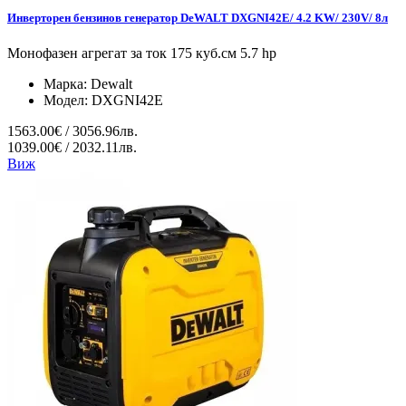
Инверторен бензинов генератор DeWALT DXGNI42E/ 4.2 KW/ 230V/ 8л
Монофазен агрегат за ток 175 куб.см 5.7 hp
Марка:
Dewalt
Модел:
DXGNI42E
1563.00€ / 3056.96лв.
1039.00€ / 2032.11лв.
Виж