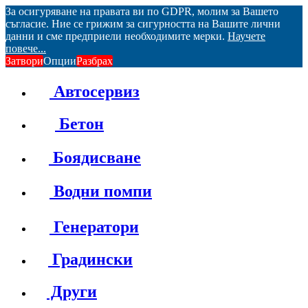
За осигуряване на правата ви по GDPR, молим за Вашето
съгласие. Ние се грижим за сигурността на Вашите лични
данни и сме предприели необходимите мерки.
Научете
повече...
Затвори
Опции
Разбрах
Автосервиз
Бетон
Боядисване
Водни помпи
Генератори
Градински
Други