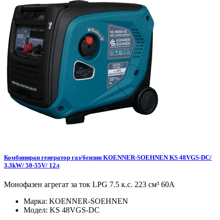
Комбиниран генератор газ/бензин KOENNER-SOEHNEN KS 48VGS-DC/
3.3kW/ 50-55V/ 12л
Монофазен агрегат за ток LPG 7.5 к.с. 223 см³ 60А
Марка:
KOENNER-SOEHNEN
Модел:
KS 48VGS-DC