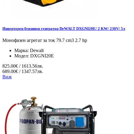
Инверторен бензинов генератор DeWALT DXGNI20E/ 2 KW/ 230V/ 5л
Монофазен агрегат за ток 79.7 cm3 2.7 hp
Марка:
Dewalt
Модел:
DXGNI20E
825.00€ / 1613.56лв.
689.00€ / 1347.57лв.
Виж