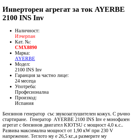
Инверторен агрегат за ток AYERBE
2100 INS Inv
Наличност:
Изчерпан
Кат. №:
CMX8890
Марка:
AYERBE
Модел:
2100 INS Inv
Гаранция за частно лице:
24 месеца
Употреба:
Професионална
Произход:
Испания
Бензинов генератор със звукозаглушителен кожух. С ръчно
стартиране. Генератор AYERBE 2100 INS Inv е монофазен
агрегат с бензинов двигател KIOTSU с мощност 4,0 к.с..
Развива максимална мощност от 1,90 кW при 230 V
напрежение. Теглото му е 26,5 кг.,а размерите му