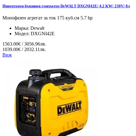
Инверторен бензинов генератор DeWALT DXGNI42E/ 4.2 KW/ 230V/ 8л
Монофазен агрегат за ток 175 куб.см 5.7 hp
Марка:
Dewalt
Модел:
DXGNI42E
1563.00€ / 3056.96лв.
1039.00€ / 2032.11лв.
Виж