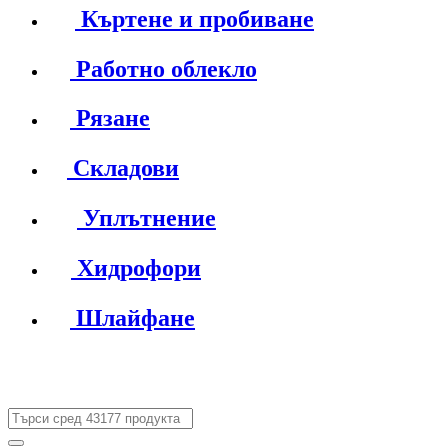
Къртене и пробиване
Работно облекло
Рязане
Складови
Уплътнение
Хидрофори
Шлайфане