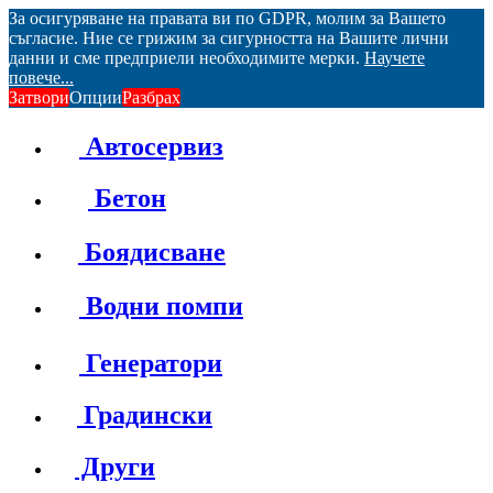
За осигуряване на правата ви по GDPR, молим за Вашето
съгласие. Ние се грижим за сигурността на Вашите лични
данни и сме предприели необходимите мерки.
Научете
повече...
Затвори
Опции
Разбрах
Автосервиз
Бетон
Боядисване
Водни помпи
Генератори
Градински
Други