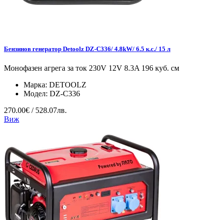
Бензинов генератор Detoolz DZ-C336/ 4.8kW/ 6.5 к.с./ 15 л
Монофазен агрега за ток 230V 12V 8.3A 196 куб. см
Марка:
DETOOLZ
Модел:
DZ-C336
270.00€ / 528.07лв.
Виж