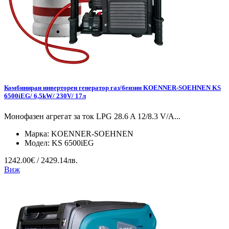
Комбиниран инверторен генератор газ/бензин KOENNER-SOEHNEN KS
6500iEG/ 6,5kW/ 230V/ 17л
Монофазен агрегат за ток LPG 28.6 A 12/8.3 V/А...
Марка:
KOENNER-SOEHNEN
Модел:
KS 6500iEG
1242.00€ / 2429.14лв.
Виж