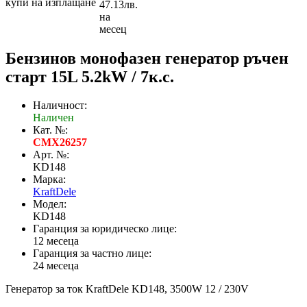
купи на изплащане
47.13лв.
на
месец
Бензинов монофазен генератор ръчен
старт 15L 5.2kW / 7к.с.
Наличност:
Наличен
Кат. №:
CMX26257
Арт. №:
KD148
Марка:
KraftDele
Модел:
KD148
Гаранция за юридическо лице:
12 месеца
Гаранция за частно лице:
24 месеца
Генератор за ток KraftDele KD148, 3500W 12 / 230V