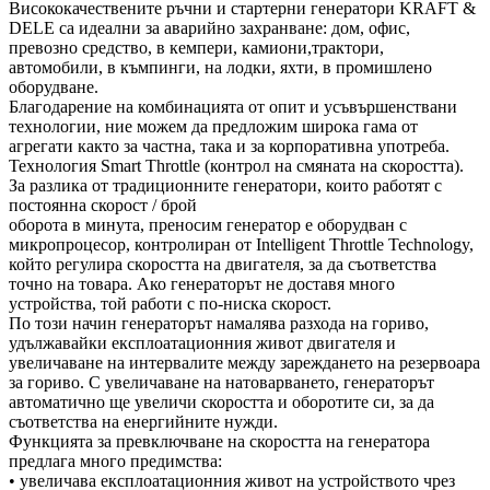
Висококачествените ръчни и стартерни генератори KRAFT &
DELE са идеални за аварийно захранване: дом, офис,
превозно средство, в кемпери, камиони,трактори,
автомобили, в къмпинги, на лодки, яхти, в промишлено
оборудване.
Благодарение на комбинацията от опит и усъвършенствани
технологии, ние можем да предложим широка гама от
агрегати както за частна, така и за корпоративна употреба.
Технология Smart Throttle (контрол на смяната на скоростта).
За разлика от традиционните генератори, които работят с
постоянна скорост / брой
оборота в минута, преносим генератор е оборудван с
микропроцесор, контролиран от Intelligent Throttle Technology,
който регулира скоростта на двигателя, за да съответства
точно на товара. Ако генераторът не доставя много
устройства, той работи с по-ниска скорост.
По този начин генераторът намалява разхода на гориво,
удължавайки експлоатационния живот двигателя и
увеличаване на интервалите между зареждането на резервоара
за гориво. С увеличаване на натоварването, генераторът
автоматично ще увеличи скоростта и оборотите си, за да
съответства на енергийните нужди.
Функцията за превключване на скоростта на генератора
предлага много предимства:
• увеличава експлоатационния живот на устройството чрез