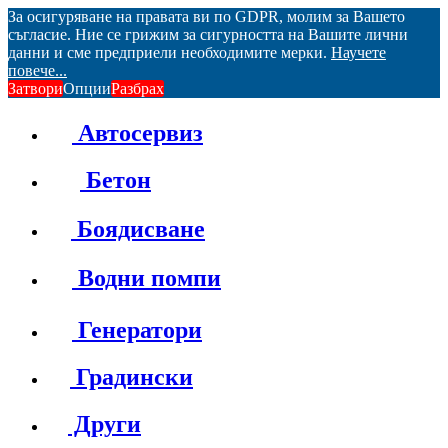
За осигуряване на правата ви по GDPR, молим за Вашето
съгласие. Ние се грижим за сигурността на Вашите лични
данни и сме предприели необходимите мерки.
Научете
повече...
Затвори
Опции
Разбрах
Автосервиз
Бетон
Боядисване
Водни помпи
Генератори
Градински
Други