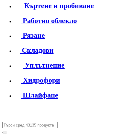
Къртене и пробиване
Работно облекло
Рязане
Складови
Уплътнение
Хидрофори
Шлайфане