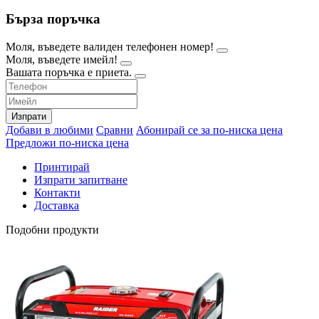
Бърза поръчка
Моля, въведете валиден телефонен номер!
Моля, въведете имейл!
Вашата поръчка е приета.
Изпрати
Добави в любими
Сравни
Абонирай се за по-ниска цена
Предложи по-ниска цена
Принтирай
Изпрати запитване
Контакти
Доставка
Подобни продукти