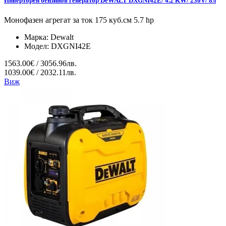
Инверторен бензинов генератор DeWALT DXGNI42E/ 4.2 KW/ 230V/ 8л
Монофазен агрегат за ток 175 куб.см 5.7 hp
Марка:
Dewalt
Модел:
DXGNI42E
1563.00€ / 3056.96лв.
1039.00€ / 2032.11лв.
Виж