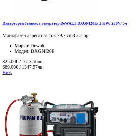
Инверторен бензинов генератор DeWALT DXGNI20E/ 2 KW/ 230V/ 5л
Монофазен агрегат за ток 79.7 cm3 2.7 hp
Марка:
Dewalt
Модел:
DXGNI20E
825.00€ / 1613.56лв.
689.00€ / 1347.57лв.
Виж