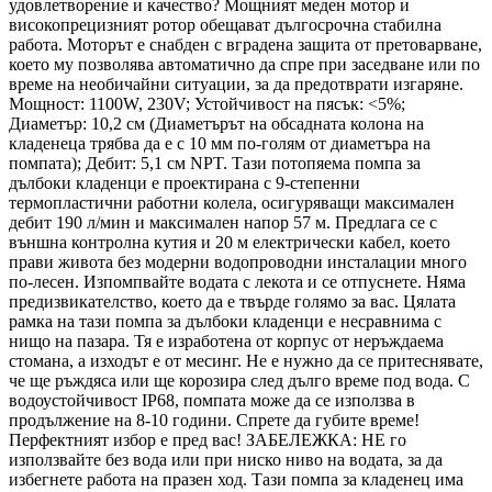
удовлетворение и качество? Мощният меден мотор и
високопрецизният ротор обещават дългосрочна стабилна
работа. Моторът е снабден с вградена защита от претоварване,
което му позволява автоматично да спре при заседване или по
време на необичайни ситуации, за да предотврати изгаряне.
Мощност: 1100W, 230V; Устойчивост на пясък: <5%;
Диаметър: 10,2 см (Диаметърът на обсадната колона на
кладенеца трябва да е с 10 мм по-голям от диаметъра на
помпата); Дебит: 5,1 см NPT. Тази потопяема помпа за
дълбоки кладенци е проектирана с 9-степенни
термопластични работни колела, осигуряващи максимален
дебит 190 л/мин и максимален напор 57 м. Предлага се с
външна контролна кутия и 20 м електрически кабел, което
прави живота без модерни водопроводни инсталации много
по-лесен. Изпомпвайте водата с лекота и се отпуснете. Няма
предизвикателство, което да е твърде голямо за вас. Цялата
рамка на тази помпа за дълбоки кладенци е несравнима с
нищо на пазара. Тя е изработена от корпус от неръждаема
стомана, а изходът е от месинг. Не е нужно да се притеснявате,
че ще ръждяса или ще корозира след дълго време под вода. С
водоустойчивост IP68, помпата може да се използва в
продължение на 8-10 години. Спрете да губите време!
Перфектният избор е пред вас! ЗАБЕЛЕЖКА: НЕ го
използвайте без вода или при ниско ниво на водата, за да
избегнете работа на празен ход. Тази помпа за кладенец има