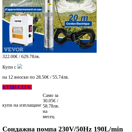
322.00€ / 629.78лв.
Купи с
на 12 вноски по 28.50€ / 55.74лв.
КУПИ СЕГА!
Само за
30.05€ /
купи на изплащане
58.78лв.
на
месец
Сондажна помпа 230V/50Hz 190L/min