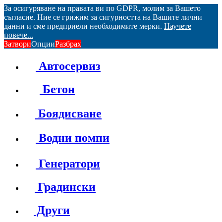
За осигуряване на правата ви по GDPR, молим за Вашето
съгласие. Ние се грижим за сигурността на Вашите лични
данни и сме предприели необходимите мерки.
Научете
повече...
Затвори
Опции
Разбрах
Автосервиз
Бетон
Боядисване
Водни помпи
Генератори
Градински
Други