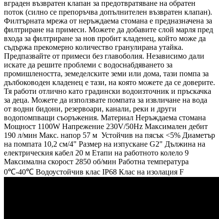
вграден възвратен клапан за предотвратяване на обратен
поток (силно се препоръчва допълнителен възвратен клапан).
Филтърната мрежа от неръждаема стомана е предназначена за
филтриране на примеси. Можете да добавите слой марля пред
входа за филтриране за нов пробит кладенец, който може да
съдържа прекомерно количество гранулирана утайка.
Предпазвайте от примеси без главоболия. Независимо дали
искате да решите проблеми с водоснабдяването за
промишлеността, земеделските земи или дома, тази помпа за
дълбоководен кладенец е тази, на която можете да се доверите.
Тя работи отлично като градински водоизточник и пръскачка
за деца. Можете да използвате помпата за извличане на вода
от водни бидони, резервоари, канали, реки и други
водопомпващи съоръжения. Материал Неръждаема стомана
Мощност 1100W Напрежение 230V/50Hz Максимален дебит
190 л/мин Макс. напор 57 м Устойчив на пясък <5% Диаметър
на помпата 10,2 см/4" Размер на изпускане G2" Дължина на
електрическия кабел 20 м Етапи на работното колело 9
Максимална скорост 2850 об/мин Работна температура
0℃-40℃ Водоустойчив клас IP68 Клас на изолация F