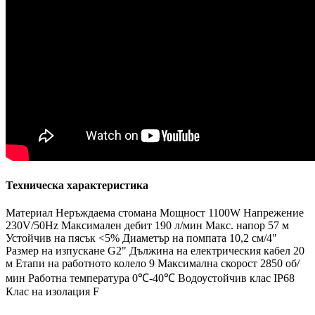
Техническа характеристика
Материал Неръждаема стомана Мощност 1100W Напрежение
230V/50Hz Максимален дебит 190 л/мин Макс. напор 57 м
Устойчив на пясък <5% Диаметър на помпата 10,2 см/4"
Размер на изпускане G2" Дължина на електрическия кабел 20
м Етапи на работното колело 9 Максимална скорост 2850 об/
мин Работна температура 0℃-40℃ Водоустойчив клас IP68
Клас на изолация F