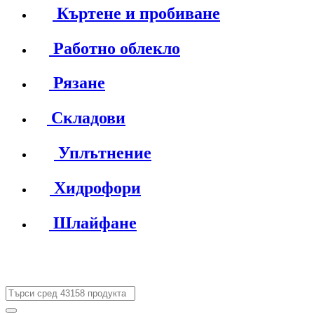
Къртене и пробиване
Работно облекло
Рязане
Складови
Уплътнение
Хидрофори
Шлайфане