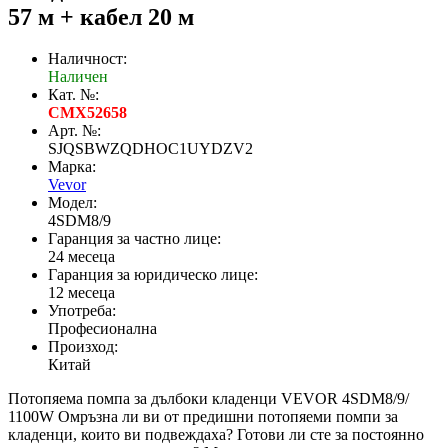
57 м + кабел 20 м
Наличност:
Наличен
Кат. №:
CMX52658
Арт. №:
SJQSBWZQDHOC1UYDZV2
Марка:
Vevor
Модел:
4SDM8/9
Гаранция за частно лице:
24 месеца
Гаранция за юридическо лице:
12 месеца
Употреба:
Професионална
Произход:
Китай
Потопяема помпа за дълбоки кладенци VEVOR 4SDM8/9/
1100W Омръзна ли ви от предишни потопяеми помпи за
кладенци, които ви подвеждаха? Готови ли сте за постоянно