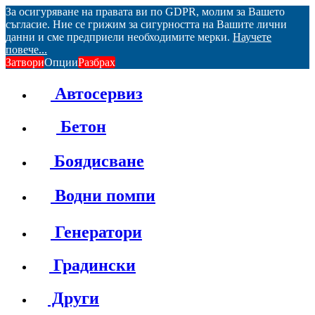
За осигуряване на правата ви по GDPR, молим за Вашето
съгласие. Ние се грижим за сигурността на Вашите лични
данни и сме предприели необходимите мерки.
Научете
повече...
Затвори
Опции
Разбрах
Автосервиз
Бетон
Боядисване
Водни помпи
Генератори
Градински
Други