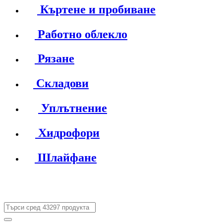
Къртене и пробиване
Работно облекло
Рязане
Складови
Уплътнение
Хидрофори
Шлайфане