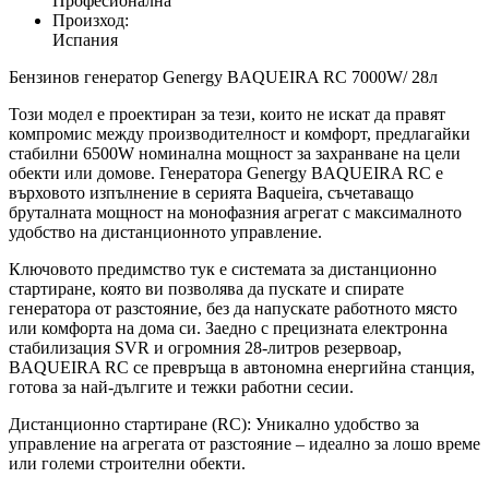
Професионална
Произход:
Испания
Бензинов генератор Genergy BAQUEIRA RC 7000W/ 28л
Този модел е проектиран за тези, които не искат да правят
компромис между производителност и комфорт, предлагайки
стабилни 6500W номинална мощност за захранване на цели
обекти или домове. Генератора Genergy BAQUEIRA RC е
върховото изпълнение в серията Baqueira, съчетаващо
бруталната мощност на монофазния агрегат с максималното
удобство на дистанционното управление.
Ключовото предимство тук е системата за дистанционно
стартиране, която ви позволява да пускате и спирате
генератора от разстояние, без да напускате работното място
или комфорта на дома си. Заедно с прецизната електронна
стабилизация SVR и огромния 28-литров резервоар,
BAQUEIRA RC се превръща в автономна енергийна станция,
готова за най-дългите и тежки работни сесии.
Дистанционно стартиране (RC): Уникално удобство за
управление на агрегата от разстояние – идеално за лошо време
или големи строителни обекти.