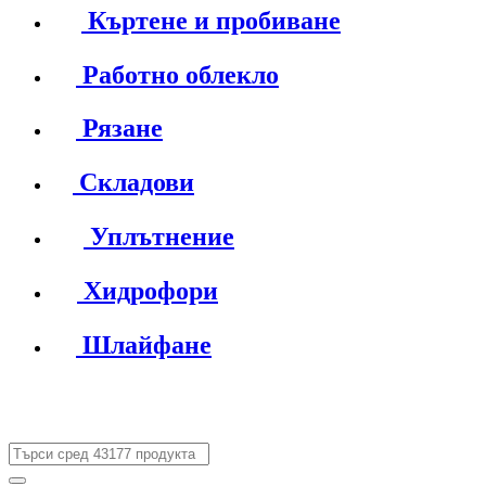
Къртене и пробиване
Работно облекло
Рязане
Складови
Уплътнение
Хидрофори
Шлайфане