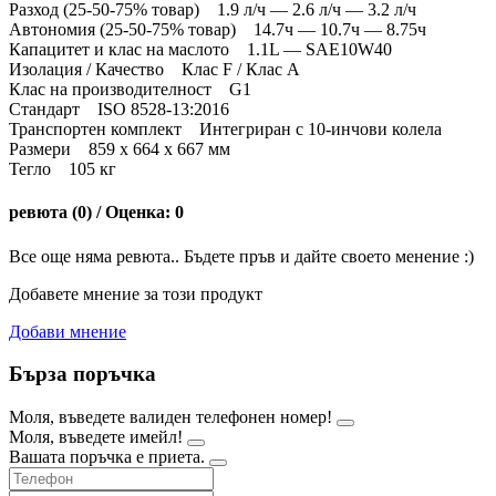
Разход (25-50-75% товар) 1.9 л/ч — 2.6 л/ч — 3.2 л/ч
Автономия (25-50-75% товар) 14.7ч — 10.7ч — 8.75ч
Капацитет и клас на маслото 1.1L — SAE10W40
Изолация / Качество Клас F / Клас A
Клас на производителност G1
Стандарт ISO 8528-13:2016
Транспортен комплект Интегриран с 10-инчови колела
Размери 859 x 664 x 667 мм
Тегло 105 кг
ревюта (0) / Оценка: 0
Все още няма ревюта.. Бъдете пръв и дайте своето менение :)
Добавете мнение за този продукт
Добави мнение
Бърза поръчка
Моля, въведете валиден телефонен номер!
Моля, въведете имейл!
Вашата поръчка е приета.