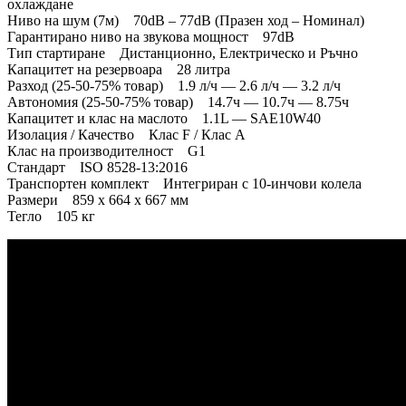
охлаждане
Ниво на шум (7м) 70dB – 77dB (Празен ход – Номинал)
Гарантирано ниво на звукова мощност 97dB
Тип стартиране Дистанционно, Електрическо и Ръчно
Капацитет на резервоара 28 литра
Разход (25-50-75% товар) 1.9 л/ч — 2.6 л/ч — 3.2 л/ч
Автономия (25-50-75% товар) 14.7ч — 10.7ч — 8.75ч
Капацитет и клас на маслото 1.1L — SAE10W40
Изолация / Качество Клас F / Клас A
Клас на производителност G1
Стандарт ISO 8528-13:2016
Транспортен комплект Интегриран с 10-инчови колела
Размери 859 x 664 x 667 мм
Тегло 105 кг