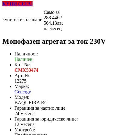
КУПИ СЕГА!
Само за
288.44€ /
купи на изплащане
564.13лв.
на месец
Монофазен агрегат за ток 230V
Наличност:
Наличен
Кат. №:
CMX53474
Арт. №:
12275
Марка:
Genergy
Модел:
BAQUEIRA RC
Гаранция за частно лице:
24 месеца
Гаранция за юридическо лице:
12 месеца
Употреба: