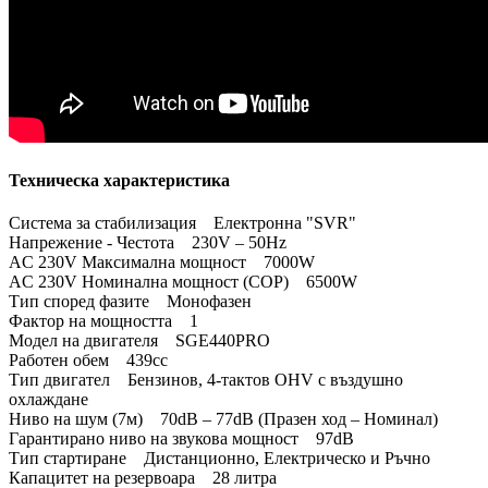
Техническа характеристика
Система за стабилизация Електронна "SVR"
Напрежение - Честота 230V – 50Hz
AC 230V Максимална мощност 7000W
AC 230V Номинална мощност (COP) 6500W
Тип според фазите Монофазен
Фактор на мощността 1
Модел на двигателя SGE440PRO
Работен обем 439cc
Тип двигател Бензинов, 4-тактов OHV с въздушно
охлаждане
Ниво на шум (7м) 70dB – 77dB (Празен ход – Номинал)
Гарантирано ниво на звукова мощност 97dB
Тип стартиране Дистанционно, Електрическо и Ръчно
Капацитет на резервоара 28 литра