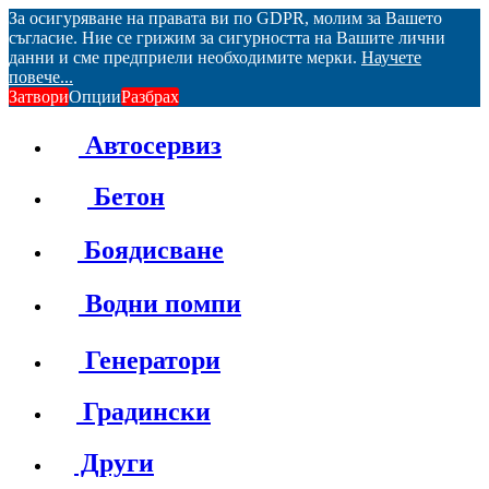
За осигуряване на правата ви по GDPR, молим за Вашето
съгласие. Ние се грижим за сигурността на Вашите лични
данни и сме предприели необходимите мерки.
Научете
повече...
Затвори
Опции
Разбрах
Автосервиз
Бетон
Боядисване
Водни помпи
Генератори
Градински
Други