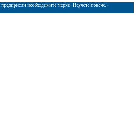
ме предприели необходимите мерки.
Научете повече...