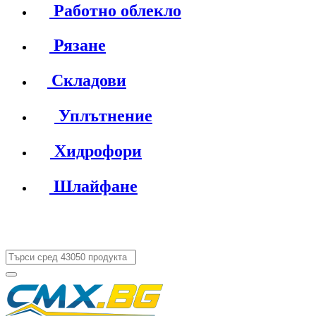
Работно облекло
Рязане
Складови
Уплътнение
Хидрофори
Шлайфане