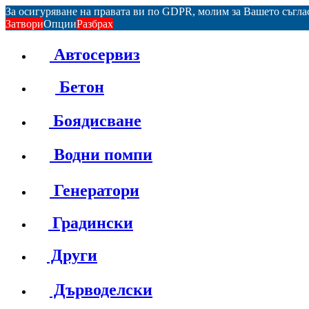
За осигуряване на правата ви по GDPR, молим за Вашето съгл
Затвори
Опции
Разбрах
Автосервиз
Бетон
Боядисване
Водни помпи
Генератори
Градински
Други
Дърводелски