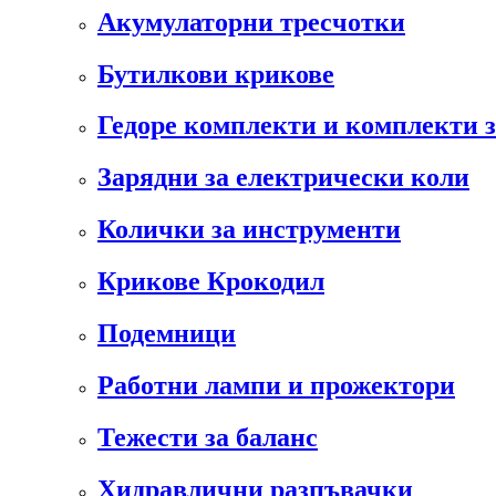
Акумулаторни тресчотки
Бутилкови крикове
Гедоре комплекти и комплекти 
Зарядни за електрически коли
Колички за инструменти
Крикове Крокодил
Подемници
Работни лампи и прожектори
Тежести за баланс
Хидравлични разпъвачки