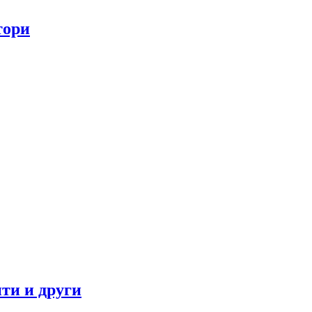
тори
ти и други