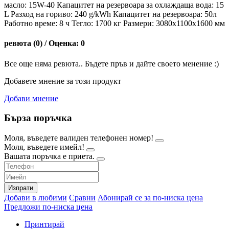
масло: 15W-40 Капацитет на резервоара за охлаждаща вода: 15
L Разход на гориво: 240 g/kWh Капацитет на резервоара: 50л
Работно време: 8 ч Тегло: 1700 кг Размери: 3080х1100х1600 мм
ревюта (0) / Оценка: 0
Все още няма ревюта.. Бъдете пръв и дайте своето менение :)
Добавете мнение за този продукт
Добави мнение
Бърза поръчка
Моля, въведете валиден телефонен номер!
Моля, въведете имейл!
Вашата поръчка е приета.
Изпрати
Добави в любими
Сравни
Абонирай се за по-ниска цена
Предложи по-ниска цена
Принтирай