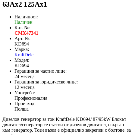
63Ax2 125Ax1
Наличност:
Наличен
Кат. №:
CMX47341
Арт. №:
KD694
Марка:
KraftDele
Модел:
KD694
Гаранция за частно лице:
24 месеца
Гаранция за юридическо лице:
12 месеца
Употреба:
Професионална
Произход:
Полша
Дизелов генератор за ток KraftDele KD694/ 87/95kW Блокът
двигател/генератор се състои от дизелов двигател, свързан
към генератор. Този възел е официално закрепен с болтове, за