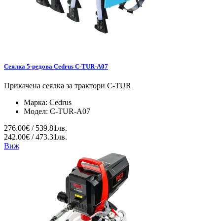
Сеялка 5-редова Cedrus C-TUR-A07
Прикачена сеялка за трактори C-TUR
Марка:
Cedrus
Модел:
C-TUR-A07
276.00€ / 539.81лв.
242.00€ / 473.31лв.
Виж