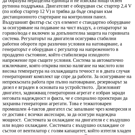
да образува неразделна единица и не изисква нищо освен
рутинна поддръжка. Двигателят е оборудван със стартер 2,4 V
(по избор стартер 12 V) и трябва да бъде свързан към
дистанционното стартиране на контролния панел.
Въздушният филтър със сух елемент е стандартно оборудване
за осигуряване на подаване на чист въздух, а сепараторът за
гориво/вода е включен за допълнителна защита на горивната
система. Регулаторът на двигателя осигурява стабилни
работни обороти при различни условия на натоварване, а
генераторът е оборудван с регулатор на напрежението в
продадено състояние, който стабилизира изходното
напрежение при същите условия. Система за автоматично
изключване, която открива ниско налягане на маслото или
висока температура на охлаждащата течност и в двата случая
генераторният комплект ще спре да работи. За осигуряване на
непрекъсната работа при пълно натоварване, резервоарът за
дизел е вграден в основата на устройството. Дизеловият
двигател, задвижващ генераторния агрегат е избран заради
неговата надеждност и факта, че е специално проектиран да
захранва генераторни агрегати. Това е тежкотоварен
промишлен 4-тактов двигател със запалване чрез компресия и
се доставя с всички аксесоари, за да осигури надеждна
мощност. Системата за охлаждане на двигателя е с въздушно
или водно охлаждане. Системата с въздушно охлаждане се
състои от вентилатор с голям капацитет, който изтегля хладен