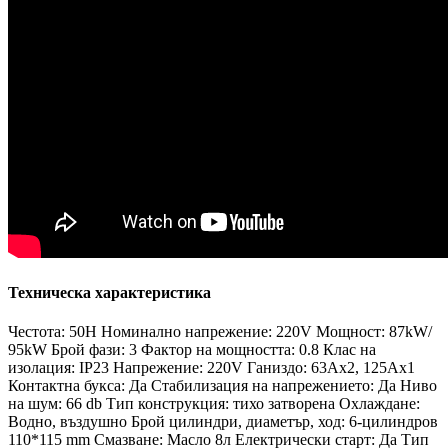
Техническа характеристика
Честота: 50H Номинално напрежение: 220V Мощност: 87kW/
95kW Брой фази: 3 Фактор на мощността: 0.8 Клас на
изолация: IP23 Напрежение: 220V Ганиздо: 63Ax2, 125Ax1
Контактна букса: Да Стабилизация на напрежението: Да Ниво
на шум: 66 db Тип конструкция: тихо затворена Охлаждане:
Водно, въздушно Брой цилиндри, диаметър, ход: 6-цилиндров
110*115 mm Смазване: Масло 8л Електрически старт: Да Тип