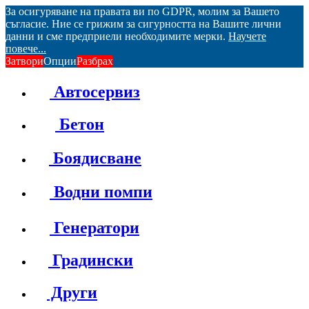
За осигуряване на правата ви по GDPR, молим за Вашето
съгласие. Ние се грижим за сигурността на Вашите лични
данни и сме предприели необходимите мерки.
Научете
повече...
Затвори
Опции
Разбрах
Автосервиз
Бетон
Боядисване
Водни помпи
Генератори
Градински
Други