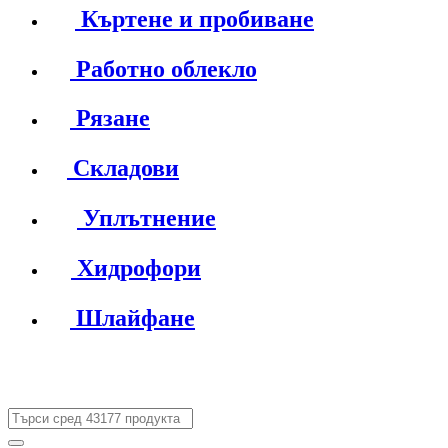
Къртене и пробиване
Работно облекло
Рязане
Складови
Уплътнение
Хидрофори
Шлайфане