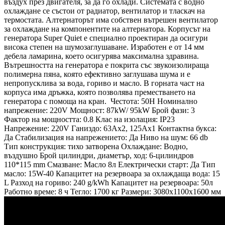
въздух през двигателя, за да го охлади. Системата с водно
охлаждане се състои от радиатор, вентилатор и тласкач на
термостата. Алтернаторът има собствен вътрешен вентилатор
за охлаждане на компонентите на алтернатора. Корпусът на
генератора Super Quiet е специално проектиран да осигури
висока степен на шумозаглушаване. Изработен е от 14 мм
дебела ламарина, което осигурява максимална здравина.
Вътрешността на генератора е покрита със звукоизолираща
полимерна пяна, която ефективно заглушава шума и е
непропусклива за вода, гориво и масло. В горната част на
корпуса има дръжка, която позволява преместването на
генератора с помоща на кран. Честота: 50H Номинално
напрежение: 220V Мощност: 87kW/ 95kW Брой фази: 3
Фактор на мощността: 0.8 Клас на изолация: IP23
Напрежение: 220V Ганиздо: 63Ax2, 125Ax1 Контактна букса:
Да Стабилизация на напрежението: Да Ниво на шум: 66 db
Тип конструкция: тихо затворена Охлаждане: Водно,
въздушно Брой цилиндри, диаметър, ход: 6-цилиндров
110*115 mm Смазване: Масло 8л Електрически старт: Да Тип
масло: 15W-40 Капацитет на резервоара за охлаждаща вода: 15
L Разход на гориво: 240 g/kWh Капацитет на резервоара: 50л
Работно време: 8 ч Тегло: 1700 кг Размери: 3080х1100х1600 мм