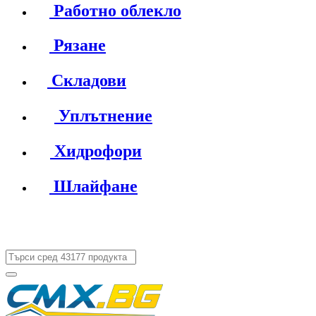
Работно облекло
Рязане
Складови
Уплътнение
Хидрофори
Шлайфане