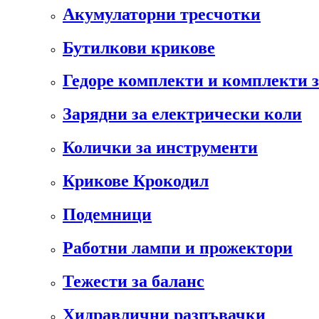
Акумулаторни тресчотки
Бутилкови крикове
Гедоре комплекти и комплекти 
Зарядни за електрически коли
Колички за инструменти
Крикове Крокодил
Подемници
Работни лампи и прожектори
Тежести за баланс
Хидравлични разпъвачки