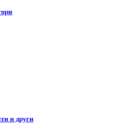
тори
ти и други