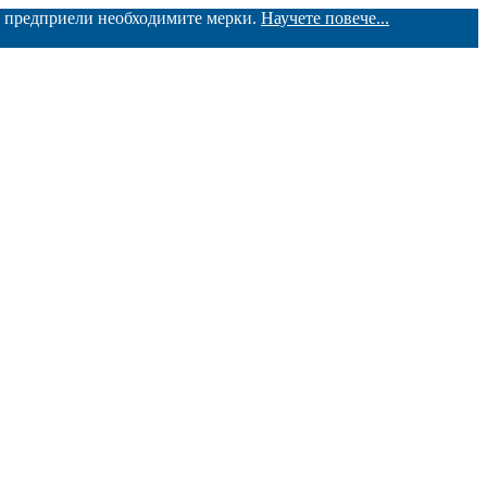
ме предприели необходимите мерки.
Научете повече...