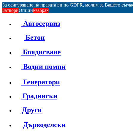
За осигуряване на правата ви по GDPR, молим за Вашето съгл
Затвори
Опции
Разбрах
Автосервиз
Бетон
Боядисване
Водни помпи
Генератори
Градински
Други
Дърводелски