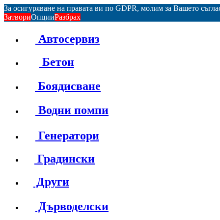
За осигуряване на правата ви по GDPR, молим за Вашето съгл
Затвори
Опции
Разбрах
Автосервиз
Бетон
Боядисване
Водни помпи
Генератори
Градински
Други
Дърводелски