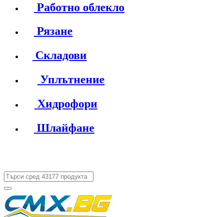
Работно облекло
Рязане
Складови
Уплътнение
Хидрофори
Шлайфане