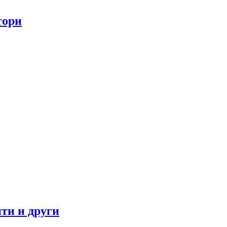
тори
ти и други