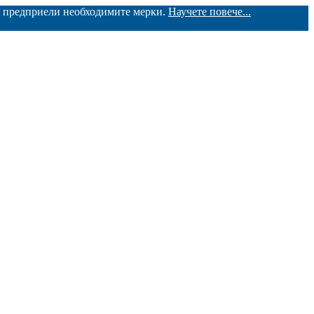
ме предприели необходимите мерки.
Научете повече...