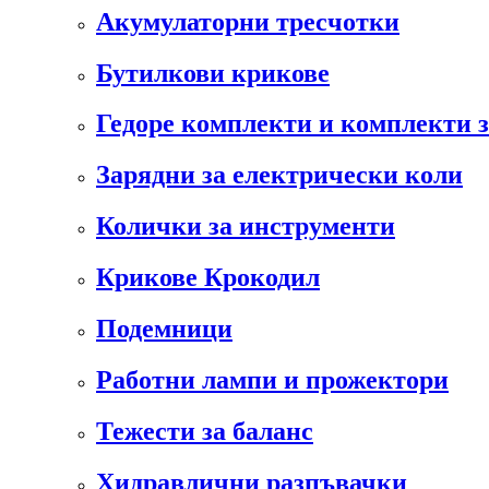
Акумулаторни тресчотки
Бутилкови крикове
Гедоре комплекти и комплекти 
Зарядни за електрически коли
Колички за инструменти
Крикове Крокодил
Подемници
Работни лампи и прожектори
Тежести за баланс
Хидравлични разпъвачки