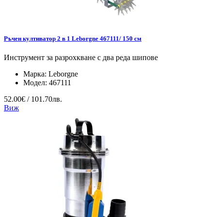
Ръчен култиватор 2 в 1 Leborgne 467111/ 150 см
Инструмент за разрохкване с два реда шипове
Марка:
Leborgne
Модел:
467111
52.00€ / 101.70лв.
Виж