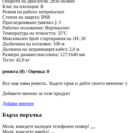
Обороти на двигателя: 2850 об/мин
Клас на изолация: B
Режим на работа: непрекъснат
Степен на защита: IP68
Присъединяване [мм/вкл.]: 3
Работно положение: Вертикално
Температура на течността: 35°C
Максимален брой стартирания на 1H: 20
Дълбочина на потапяне: 100 м
Дължина на захранващия кабел: 2,0 м
Размери диамант/височина: 127/1640 мм
Тегло: 42,0 кг
ревюта (0) / Оценка: 0
Все още няма ревюта.. Бъдете пръв и дайте своето менение :)
Добавете мнение за този продукт
Добави мнение
Бърза поръчка
Моля, въведете валиден телефонен номер!
Моля, въведете имейл!