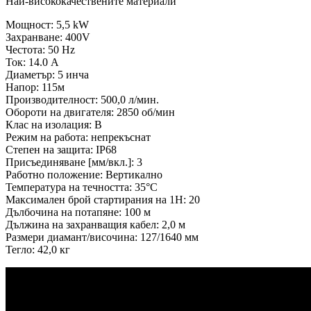
Най-висококачествените материали
Мощност: 5,5 kW
Захранване: 400V
Честота: 50 Hz
Ток: 14.0 A
Диаметър: 5 инча
Напор: 115м
Производителност: 500,0 л/мин.
Обороти на двигателя: 2850 об/мин
Клас на изолация: B
Режим на работа: непрекъснат
Степен на защита: IP68
Присъединяване [мм/вкл.]: 3
Работно положение: Вертикално
Температура на течността: 35°C
Максимален брой стартирания на 1H: 20
Дълбочина на потапяне: 100 м
Дължина на захранващия кабел: 2,0 м
Размери диамант/височина: 127/1640 мм
Тегло: 42,0 кг