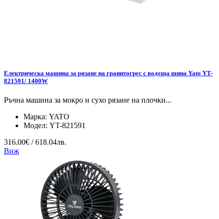
Електрическа машина за рязане на гранитогрес с водеща шина Yato YT-
821591/ 1400W
Ръчна машина за мокро и сухо рязане на плочки...
Марка:
YATO
Модел:
YT-821591
316.00€ / 618.04лв.
Виж