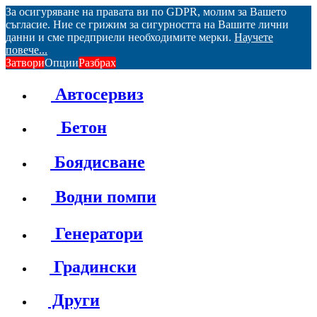
За осигуряване на правата ви по GDPR, молим за Вашето
съгласие. Ние се грижим за сигурността на Вашите лични
данни и сме предприели необходимите мерки.
Научете
повече...
Затвори
Опции
Разбрах
Автосервиз
Бетон
Боядисване
Водни помпи
Генератори
Градински
Други