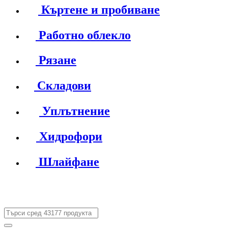
Къртене и пробиване
Работно облекло
Рязане
Складови
Уплътнение
Хидрофори
Шлайфане