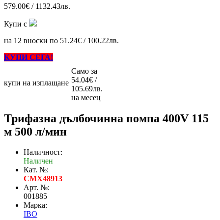
579.00€ / 1132.43лв.
Купи с
на 12 вноски по 51.24€ / 100.22лв.
КУПИ СЕГА!
Само за
54.04€ /
купи на изплащане
105.69лв.
на месец
Трифазна дълбочинна помпа 400V 115
м 500 л/мин
Наличност:
Наличен
Кат. №:
CMX48913
Арт. №:
001885
Марка:
IBO