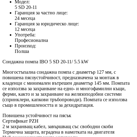
Модел:
5 SD 20-11
Гаранция за частно лице:
24 месеца
Гаранция за юридическо лице:
12 месеца
Употреба:
Професионална
Произход:
Полша
Сондажна помпа IBO 5 SD 20-11/ 5.5 kW
Многостъпална сондажна помпа с диаметър 127 мм, с
повишена пясоустойчивост, предназначена за монтаж в
кладенци с минимален вътрешен диаметър 145 мм. Помпата
се използва за захранване на едно- и многофамилни къщи,
ферми, както и за захранване на желязоподобни системи
(спринклери, капкови тръбопроводи). Помпата се използва
също в промишлеността и за дехидратация.
Повишена устойчивост на пясък
Сертификат PZH
2 м захранващ кабел, завършващ със свободни скоби
Термична защита, вградена в намотката на двигателя