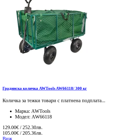
Градинска количка AWTools AW66118/ 300 кг
Количка за тежки товари с платнена подплата...
Марка:
AWTools
Модел:
AW66118
129.00€ / 252.30лв.
105.00€ / 205.36лв.
Виж