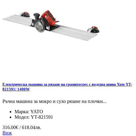
Електрическа машина за рязане на гранитогрес с водеща шина Yato YT-
821591/ 1400W
Ръчна машина за мокро и сухо рязане на плочки...
Марка:
YATO
Модел:
YT-821591
316.00€ / 618.04лв.
Виж