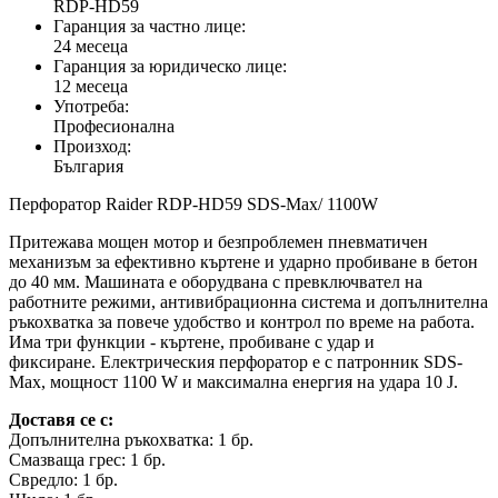
RDP-HD59
Гаранция за частно лице:
24 месеца
Гаранция за юридическо лице:
12 месеца
Употреба:
Професионална
Произход:
България
Перфоратор Raider RDP-HD59 SDS-Max/ 1100W
Притежава мощен мотор и безпроблемен пневматичен
механизъм за ефективно къртене и ударно пробиване в бетон
до 40 мм. Машината е оборудвана с превключвател на
работните режими, антивибрационна система и допълнителна
ръкохватка за повече удобство и контрол по време на работа.
Има три функции - къртене, пробиване с удар и
фиксиране. Електрическия перфоратор е с патронник SDS-
Max, мощност 1100 W и максимална енергия на удара 10 J.
Доставя се с:
Допълнителна ръкохватка: 1 бр.
Смазваща грес: 1 бр.
Свредло: 1 бр.