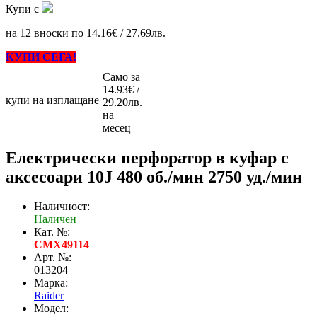
Купи с
на 12 вноски по 14.16€ / 27.69лв.
КУПИ СЕГА!
Само за
14.93€ /
купи на изплащане
29.20лв.
на
месец
Електрически перфоратор в куфар с
аксесоари 10J 480 об./мин 2750 уд./мин
Наличност:
Наличен
Кат. №:
CMX49114
Арт. №:
013204
Марка:
Raider
Модел: