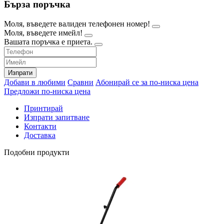
Бърза поръчка
Моля, въведете валиден телефонен номер!
Моля, въведете имейл!
Вашата поръчка е приета.
Изпрати
Добави в любими
Сравни
Абонирай се за по-ниска цена
Предложи по-ниска цена
Принтирай
Изпрати запитване
Контакти
Доставка
Подобни продукти