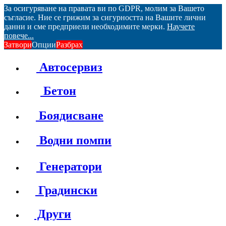
За осигуряване на правата ви по GDPR, молим за Вашето
съгласие. Ние се грижим за сигурността на Вашите лични
данни и сме предприели необходимите мерки.
Научете
повече...
Затвори
Опции
Разбрах
Автосервиз
Бетон
Боядисване
Водни помпи
Генератори
Градински
Други