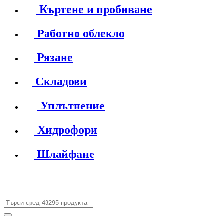
Къртене и пробиване
Работно облекло
Рязане
Складови
Уплътнение
Хидрофори
Шлайфане