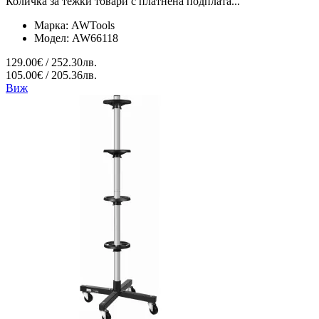
Количка за тежки товари с платнена подплата...
Марка:
AWTools
Модел:
AW66118
129.00€ / 252.30лв.
105.00€ / 205.36лв.
Виж