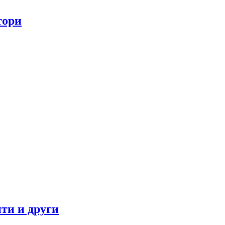
тори
ти и други