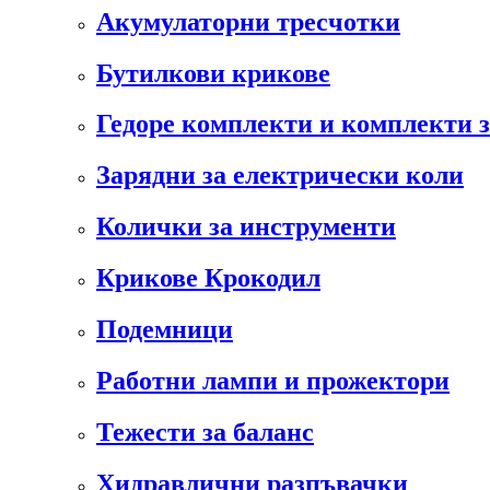
Акумулаторни тресчотки
Бутилкови крикове
Гедоре комплекти и комплекти 
Зарядни за електрически коли
Колички за инструменти
Крикове Крокодил
Подемници
Работни лампи и прожектори
Тежести за баланс
Хидравлични разпъвачки