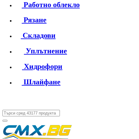
Работно облекло
Рязане
Складови
Уплътнение
Хидрофори
Шлайфане