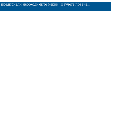
ме предприели необходимите мерки.
Научете повече...