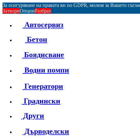
За осигуряване на правата ви по GDPR, молим за Вашето съгл
Затвори
Опции
Разбрах
Автосервиз
Бетон
Боядисване
Водни помпи
Генератори
Градински
Други
Дърводелски