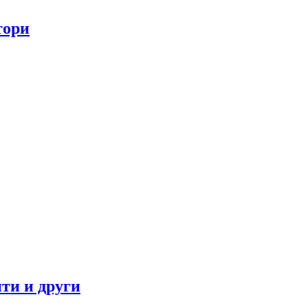
тори
ти и други