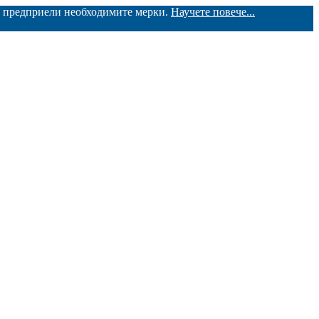
ме предприели необходимите мерки.
Научете повече...