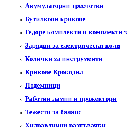
Акумулаторни тресчотки
Бутилкови крикове
Гедоре комплекти и комплекти 
Зарядни за електрически коли
Колички за инструменти
Крикове Крокодил
Подемници
Работни лампи и прожектори
Тежести за баланс
Хидравлични разпъвачки