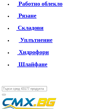
Работно облекло
Рязане
Складови
Уплътнение
Хидрофори
Шлайфане