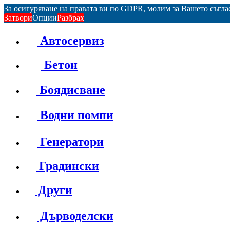
За осигуряване на правата ви по GDPR, молим за Вашето съгл
Затвори
Опции
Разбрах
Автосервиз
Бетон
Боядисване
Водни помпи
Генератори
Градински
Други
Дърводелски