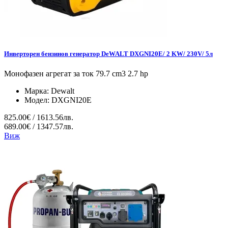
Инверторен бензинов генератор DeWALT DXGNI20E/ 2 KW/ 230V/ 5л
Монофазен агрегат за ток 79.7 cm3 2.7 hp
Марка:
Dewalt
Модел:
DXGNI20E
825.00€ / 1613.56лв.
689.00€ / 1347.57лв.
Виж