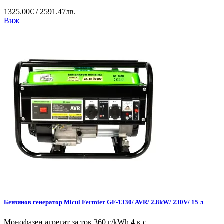
1325.00€ / 2591.47лв.
Виж
Бензинов генератор Micul Fermier GF-1330/ AVR/ 2.8kW/ 230V/ 15 л
Монофазен агрегат за ток 360 г/kWh 4 к.с.