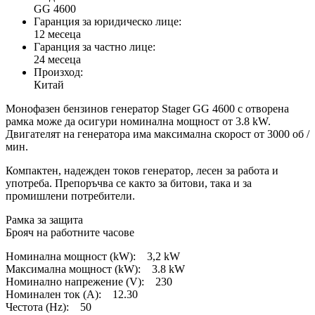
GG 4600
Гаранция за юридическо лице:
12 месеца
Гаранция за частно лице:
24 месеца
Произход:
Китай
Монофазен бензинов генератор Stager GG 4600 с отворена
рамка може да осигури номинална мощност от 3.8 kW.
Двигателят на генератора има максимална скорост от 3000 об /
мин.
Компактен, надежден токов генератор, лесен за работа и
употреба. Препоръчва се както за битови, така и за
промишлени потребители.
Рамка за защита
Брояч на работните часове
Номинална мощност (kW): 3,2 kW
Максимална мощност (kW): 3.8 kW
Номинално напрежение (V): 230
Номинален ток (A): 12.30
Честота (Hz): 50