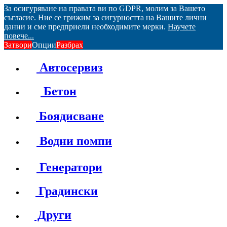
За осигуряване на правата ви по GDPR, молим за Вашето
съгласие. Ние се грижим за сигурността на Вашите лични
данни и сме предприели необходимите мерки.
Научете
повече...
Затвори
Опции
Разбрах
Автосервиз
Бетон
Боядисване
Водни помпи
Генератори
Градински
Други