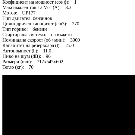
Коефициент на мощност (cos ɸ): 1
Максимален ток 12 Vcc (A): 8.3
Мотор: UP177
Тип двигател: бензинов
Цилиндричен капацитет (cm3): 270
Тип гориво: бензин
Стартираща система: на въжето
Номинална скорост (об / мин): 3000
Капацитет на резервоара (l): 25.0
Автономност (h): 11.0
Ниво на шум (dB): 96
Размери (mm): 717x545x602
Тегло (кг): 70