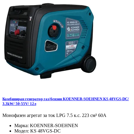
Комбиниран генератор газ/бензин KOENNER-SOEHNEN KS 48VGS-DC/
3.3kW/ 50-55V/ 12л
Монофазен агрегат за ток LPG 7.5 к.с. 223 см³ 60А
Марка:
KOENNER-SOEHNEN
Модел:
KS 48VGS-DC