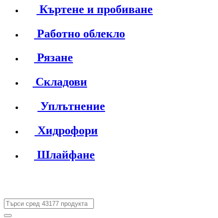
Къртене и пробиване
Работно облекло
Рязане
Складови
Уплътнение
Хидрофори
Шлайфане