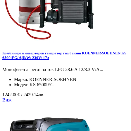
Комбиниран инверторен генератор газ/бензин KOENNER-SOEHNEN KS
6500iEG/ 6,5kW/ 230V/ 17л
Монофазен агрегат за ток LPG 28.6 A 12/8.3 V/А...
Марка:
KOENNER-SOEHNEN
Модел:
KS 6500iEG
1242.00€ / 2429.14лв.
Виж