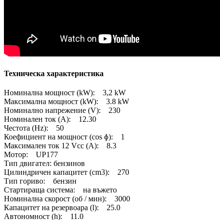
Техническа характеристика
Номинална мощност (kW): 3,2 kW
Максимална мощност (kW): 3.8 kW
Номинално напрежение (V): 230
Номинален ток (A): 12.30
Честота (Hz): 50
Коефициент на мощност (cos ɸ): 1
Максимален ток 12 Vcc (A): 8.3
Мотор: UP177
Тип двигател: бензинов
Цилиндричен капацитет (cm3): 270
Тип гориво: бензин
Стартираща система: на въжето
Номинална скорост (об / мин): 3000
Капацитет на резервоара (l): 25.0
Автономност (h): 11.0