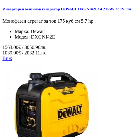
Инверторен бензинов генератор DeWALT DXGNI42E/ 4.2 KW/ 230V/ 8л
Монофазен агрегат за ток 175 куб.см 5.7 hp
Марка:
Dewalt
Модел:
DXGNI42E
1563.00€ / 3056.96лв.
1039.00€ / 2032.11лв.
Виж