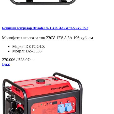
Бензинов генератор Detoolz DZ-C336/ 4.8kW/ 6.5 к.с./ 15 л
Монофазен агрега за ток 230V 12V 8.3A 196 куб. см
Марка:
DETOOLZ
Модел:
DZ-C336
270.00€ / 528.07лв.
Виж