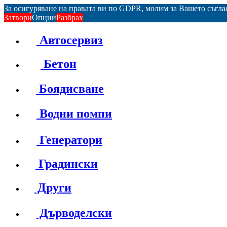
За осигуряване на правата ви по GDPR, молим за Вашето съгл
Затвори
Опции
Разбрах
Автосервиз
Бетон
Боядисване
Водни помпи
Генератори
Градински
Други
Дърводелски