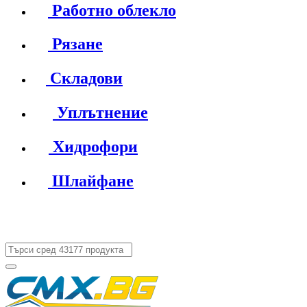
Работно облекло
Рязане
Складови
Уплътнение
Хидрофори
Шлайфане