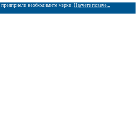
ме предприели необходимите мерки.
Научете повече...