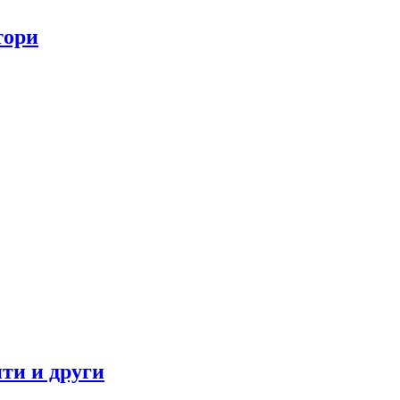
тори
ти и други