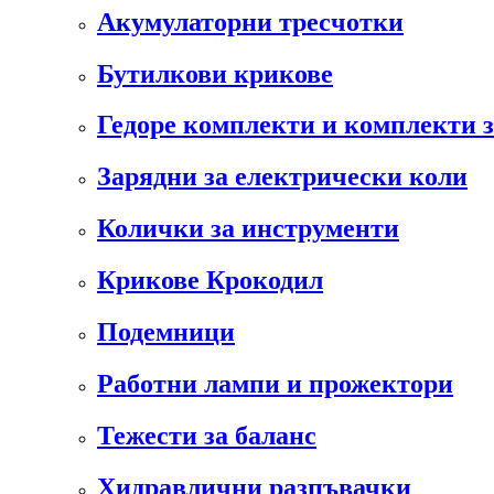
Акумулаторни тресчотки
Бутилкови крикове
Гедоре комплекти и комплекти 
Зарядни за електрически коли
Колички за инструменти
Крикове Крокодил
Подемници
Работни лампи и прожектори
Тежести за баланс
Хидравлични разпъвачки