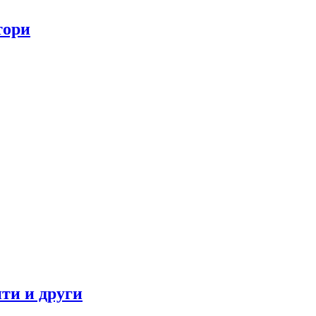
тори
ти и други