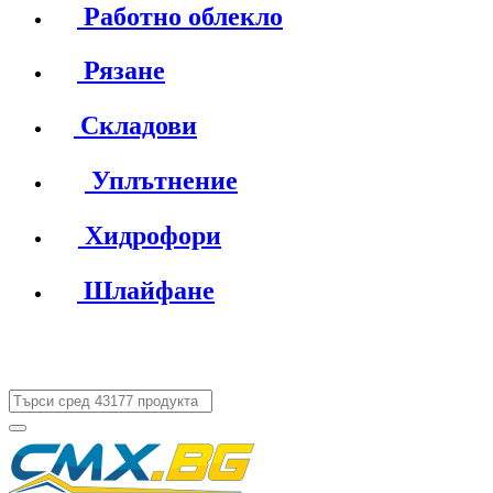
Работно облекло
Рязане
Складови
Уплътнение
Хидрофори
Шлайфане