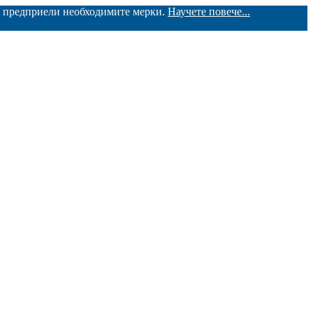
ме предприели необходимите мерки.
Научете повече...