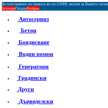
За осигуряване на правата ви по GDPR, молим за Вашето съгл
Затвори
Опции
Разбрах
Автосервиз
Бетон
Боядисване
Водни помпи
Генератори
Градински
Други
Дърводелски