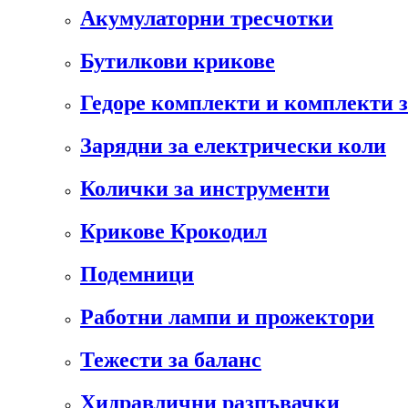
Акумулаторни тресчотки
Бутилкови крикове
Гедоре комплекти и комплекти 
Зарядни за електрически коли
Колички за инструменти
Крикове Крокодил
Подемници
Работни лампи и прожектори
Тежести за баланс
Хидравлични разпъвачки