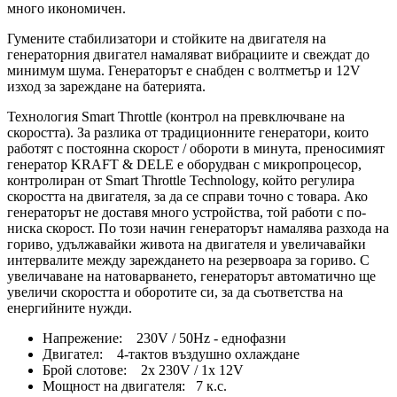
много икономичен.
Гумените стабилизатори и стойките на двигателя на
генераторния двигател намаляват вибрациите и свеждат до
минимум шума. Генераторът е снабден с волтметър и 12V
изход за зареждане на батерията.
Технология Smart Throttle (контрол на превключване на
скоростта). За разлика от традиционните генератори, които
работят с постоянна скорост / обороти в минута, преносимият
генератор KRAFT & DELE е оборудван с микропроцесор,
контролиран от Smart Throttle Technology, който регулира
скоростта на двигателя, за да се справи точно с товара. Ако
генераторът не доставя много устройства, той работи с по-
ниска скорост. По този начин генераторът намалява разхода на
гориво, удължавайки живота на двигателя и увеличавайки
интервалите между зареждането на резервоара за гориво. С
увеличаване на натоварването, генераторът автоматично ще
увеличи скоростта и оборотите си, за да съответства на
енергийните нужди.
Напрежение: 230V / 50Hz - еднофазни
Двигател: 4-тактов въздушно охлаждане
Брой слотове: 2x 230V / 1x 12V
Мощност на двигателя: 7 к.с.