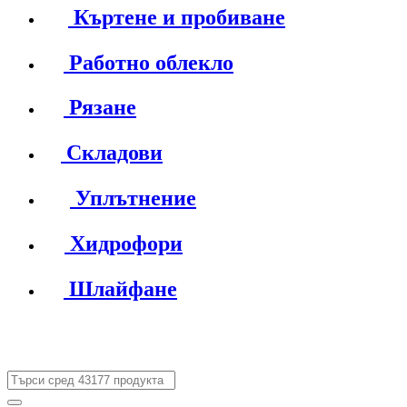
Къртене и пробиване
Работно облекло
Рязане
Складови
Уплътнение
Хидрофори
Шлайфане