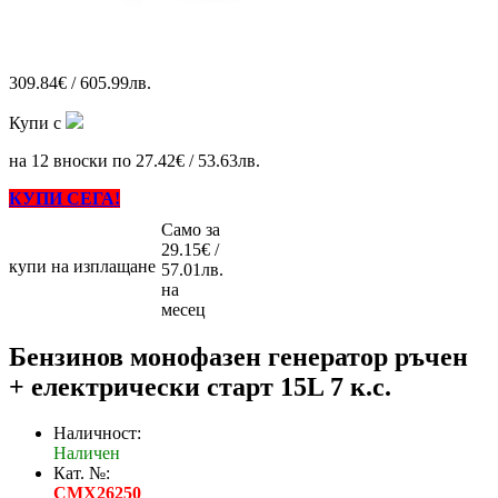
309.84€ / 605.99лв.
Купи с
на 12 вноски по 27.42€ / 53.63лв.
КУПИ СЕГА!
Само за
29.15€ /
купи на изплащане
57.01лв.
на
месец
Бензинов монофазен генератор ръчен
+ електрически старт 15L 7 к.с.
Наличност:
Наличен
Кат. №:
CMX26250