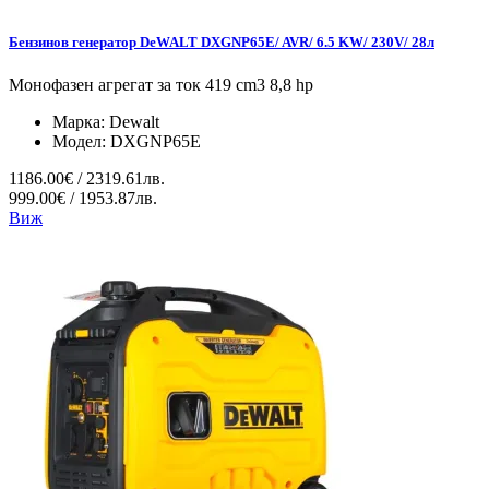
Бензинов генератор DeWALT DXGNP65E/ AVR/ 6.5 KW/ 230V/ 28л
Монофазен агрегат за ток 419 cm3 8,8 hp
Марка:
Dewalt
Модел:
DXGNP65E
1186.00€ / 2319.61лв.
999.00€ / 1953.87лв.
Виж