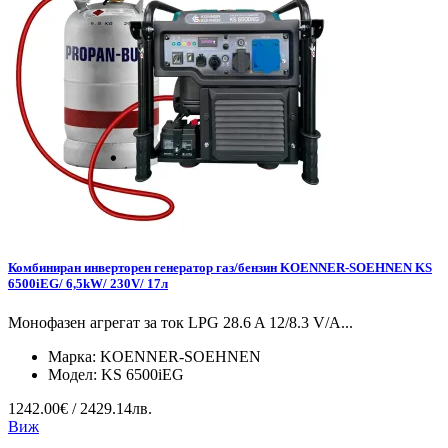
Комбиниран инверторен генератор газ/бензин KOENNER-SOEHNEN KS
6500iEG/ 6,5kW/ 230V/ 17л
Монофазен агрегат за ток LPG 28.6 A 12/8.3 V/А...
Марка:
KOENNER-SOEHNEN
Модел:
KS 6500iEG
1242.00€ / 2429.14лв.
Виж