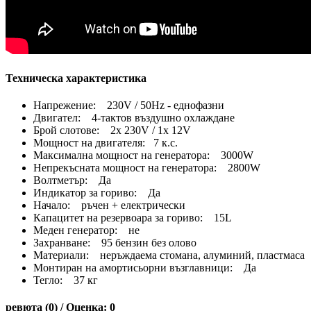
Техническа характеристика
Напрежение: 230V / 50Hz - еднофазни
Двигател: 4-тактов въздушно охлаждане
Брой слотове: 2x 230V / 1x 12V
Мощност на двигателя: 7 к.с.
Максимална мощност на генератора: 3000W
Непрекъсната мощност на генератора: 2800W
Волтметър: Да
Индикатор за гориво: Да
Начало: ръчен + електрически
Капацитет на резервоара за гориво: 15L
Меден генератор: не
Захранване: 95 бензин без олово
Материали: неръждаема стомана, алуминий, пластмаса
Монтиран на амортисьорни възглавници: Да
Тегло: 37 кг
ревюта (0) / Оценка: 0