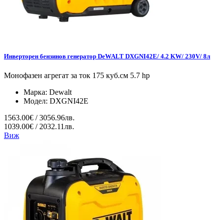
Инверторен бензинов генератор DeWALT DXGNI42E/ 4.2 KW/ 230V/ 8л
Монофазен агрегат за ток 175 куб.см 5.7 hp
Марка:
Dewalt
Модел:
DXGNI42E
1563.00€ / 3056.96лв.
1039.00€ / 2032.11лв.
Виж