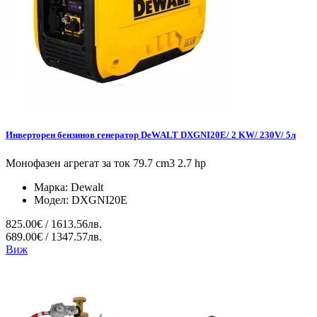
Инверторен бензинов генератор DeWALT DXGNI20E/ 2 KW/ 230V/ 5л
Монофазен агрегат за ток 79.7 cm3 2.7 hp
Марка:
Dewalt
Модел:
DXGNI20E
825.00€ / 1613.56лв.
689.00€ / 1347.57лв.
Виж