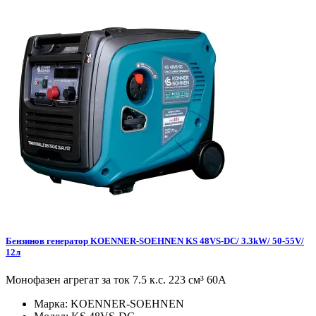
Бензинов генератор KOENNER-SOEHNEN KS 48VS-DC/ 3.3kW/ 50-55V/
12л
Монофазен агрегат за ток 7.5 к.с. 223 см³ 60А
Марка:
KOENNER-SOEHNEN