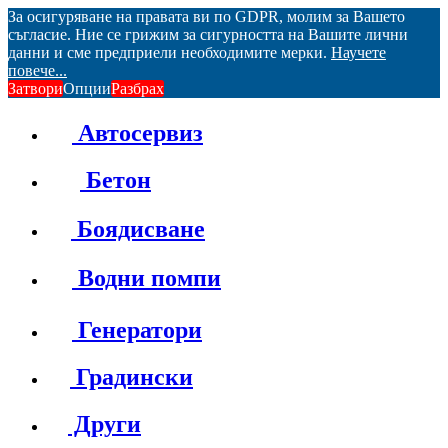
За осигуряване на правата ви по GDPR, молим за Вашето
съгласие. Ние се грижим за сигурността на Вашите лични
данни и сме предприели необходимите мерки.
Научете
повече...
Затвори
Опции
Разбрах
Автосервиз
Бетон
Боядисване
Водни помпи
Генератори
Градински
Други