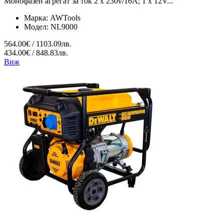
Монофазен агрегат за ток 2 x 230v/16A; 1 x 12V...
Марка:
AWTools
Модел:
NL9000
564.00€ / 1103.09лв.
434.00€ / 848.83лв.
Виж