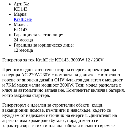
Арт. №:
KD143
Марка:
KraftDele
Модел:
KD143
Гаранция за частно лице:
24 месеца
Гаранция за юридическо лице:
12 месеца
Генератор за ток KraftDele KD143, 3000W 12 / 230V
Преносим еднофазен генератор на енергия проектиран да
генерира AC 220V-230V с помощта на двигател с вътрешно
горене от японски дизайн OHV 4-тактов двигател с мощност
и 7KM максимална мощност 3000W. Този модел разполага с
ключ за автоматично запалване. Комплектът включва батерия,
която захранва стартера.
Генераторът е идеален за строителни обекти, къщи,
ваканционни домове, къмпинги и навсякъде, където се
нуждаем от надежден източник на енергия. Двигателят на
агрегата има хромирано бутало , поради което се
характеризира с тиха и плавна работа и в същото време е