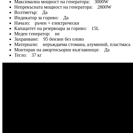
Максимална мощност на генератора: 3000W
Непрекъсната мощност на генератора: 2800W
Волтметър: Да
Индикатор за гориво: Да
Начало: ръчен + електрически
Капацитет на резервоара за гориво: 15L
Меден генератор: не
Захранване: 95 бензин без олово
Материали: неръждаема стомана, алуминий, пластмаса
Монтиран на амортисьорни възглавници: Да
Тегло: 37 кг