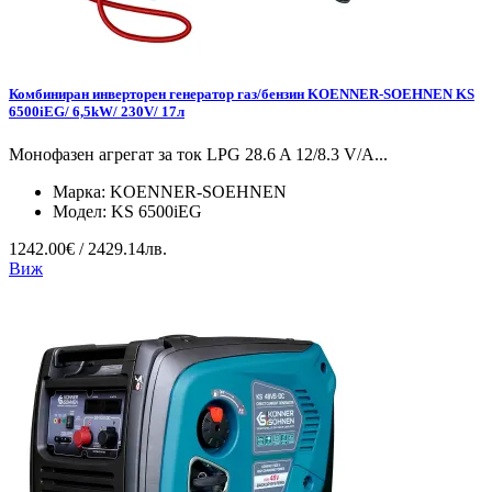
Комбиниран инверторен генератор газ/бензин KOENNER-SOEHNEN KS
6500iEG/ 6,5kW/ 230V/ 17л
Монофазен агрегат за ток LPG 28.6 A 12/8.3 V/А...
Марка:
KOENNER-SOEHNEN
Модел:
KS 6500iEG
1242.00€ / 2429.14лв.
Виж