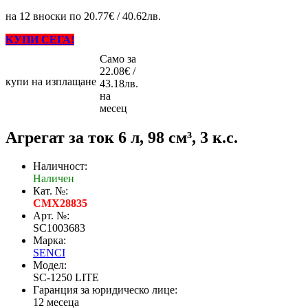
на 12 вноски по 20.77€ / 40.62лв.
КУПИ СЕГА!
Само за
22.08€ /
купи на изплащане
43.18лв.
на
месец
Агрегат за ток 6 л, 98 см³, 3 к.с.
Наличност:
Наличен
Кат. №:
CMX28835
Арт. №:
SC1003683
Марка:
SENCI
Модел:
SC-1250 LITE
Гаранция за юридическо лице:
12 месеца