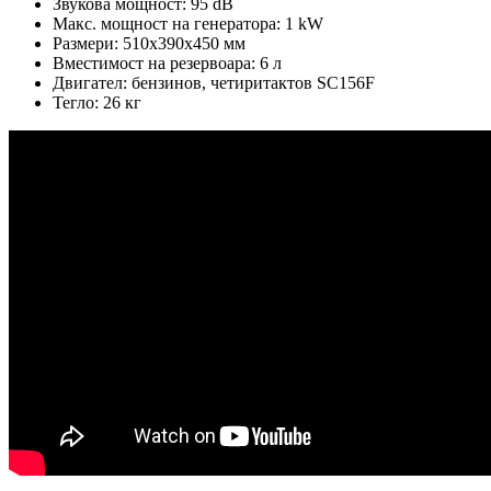
Звукова мощност: 95 dB
Макс. мощност на генератора: 1 kW
Размери: 510х390х450 мм
Вместимост на резервоара: 6 л
Двигател: бензинов, четиритактов SC156F
Тегло: 26 кг