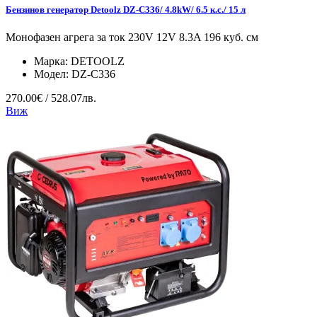
Бензинов генератор Detoolz DZ-C336/ 4.8kW/ 6.5 к.с./ 15 л
Монофазен агрега за ток 230V 12V 8.3A 196 куб. см
Марка:
DETOOLZ
Модел:
DZ-C336
270.00€ / 528.07лв.
Виж