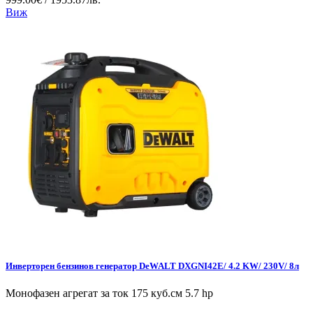
Виж
Инверторен бензинов генератор DeWALT DXGNI42E/ 4.2 KW/ 230V/ 8л
Монофазен агрегат за ток 175 куб.см 5.7 hp