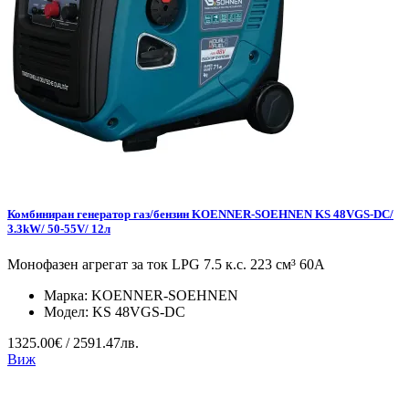
Комбиниран генератор газ/бензин KOENNER-SOEHNEN KS 48VGS-DC/
3.3kW/ 50-55V/ 12л
Монофазен агрегат за ток LPG 7.5 к.с. 223 см³ 60А
Марка:
KOENNER-SOEHNEN
Модел:
KS 48VGS-DC
1325.00€ / 2591.47лв.
Виж