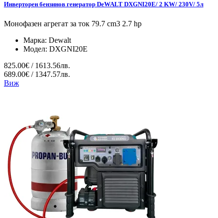
Инверторен бензинов генератор DeWALT DXGNI20E/ 2 KW/ 230V/ 5л
Монофазен агрегат за ток 79.7 cm3 2.7 hp
Марка:
Dewalt
Модел:
DXGNI20E
825.00€ / 1613.56лв.
689.00€ / 1347.57лв.
Виж