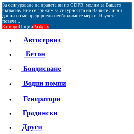
За осигуряване на правата ви по GDPR, молим за Вашето
съгласие. Ние се грижим за сигурността на Вашите лични
данни и сме предприели необходимите мерки.
Научете
повече...
Затвори
Опции
Разбрах
Автосервиз
Бетон
Боядисване
Водни помпи
Генератори
Градински
Други