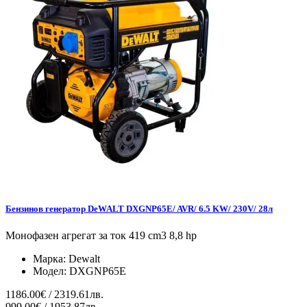
Бензинов генератор DeWALT DXGNP65E/ AVR/ 6.5 KW/ 230V/ 28л
Монофазен агрегат за ток 419 cm3 8,8 hp
Марка:
Dewalt
Модел:
DXGNP65E
1186.00€ / 2319.61лв.
999.00€ / 1953.87лв.