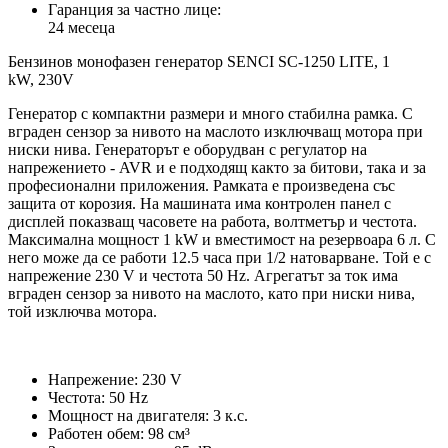
Гаранция за частно лице:
24 месеца
Бензинов монофазен генератор SENCI SC-1250 LITE, 1
kW, 230V
Генератор с компактни размери и много стабилна рамка. С
вграден сензор за нивото на маслото изключващ мотора при
ниски нива. Генераторът е оборудван с регулатор на
напрежението - AVR и е подходящ както за битови, така и за
професионални приложения. Рамката е произведена със
защита от корозия. На машината има контролен панел с
дисплей показващ часовете на работа, волтметър и честота.
Максимална мощност 1 kW и вместимост на резервоара 6 л. С
него може да се работи 12.5 часа при 1/2 натоварване. Той е с
напрежение 230 V и честота 50 Hz. Агрегатът за ток има
вграден сензор за нивото на маслото, като при ниски нива,
той изключва мотора.
Напрежение: 230 V
Честота: 50 Hz
Мощност на двигателя: 3 к.с.
Работен обем: 98 см³