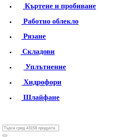
Къртене и пробиване
Работно облекло
Рязане
Складови
Уплътнение
Хидрофори
Шлайфане