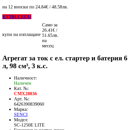
на 12 вноски по 24.84€ / 48.58лв.
КУПИ СЕГА!
Само за
26.41€ /
купи на изплащане
51.65лв.
на
месец
Агрегат за ток с ел. стартер и батерия 6
л, 98 см³, 3 к.с.
Наличност:
Наличен
Кат. №:
CMX28836
Арт. №:
6426390839060
Марка:
SENCI
Модел:
SC-1250E LITE