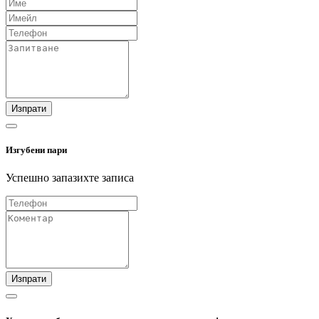
Изпрати
Изгубени пари
Успешно запазихте записа
Изпрати