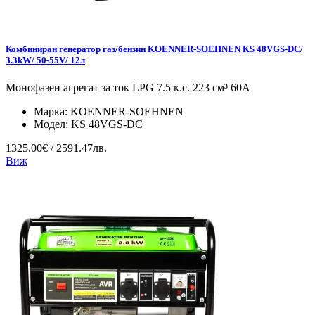
Комбиниран генератор газ/бензин KOENNER-SOEHNEN KS 48VGS-DC/
3.3kW/ 50-55V/ 12л
Монофазен агрегат за ток LPG 7.5 к.с. 223 см³ 60А
Марка:
KOENNER-SOEHNEN
Модел:
KS 48VGS-DC
1325.00€ / 2591.47лв.
Виж