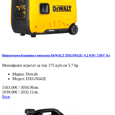
Инверторен бензинов генератор DeWALT DXGNI42E/ 4.2 KW/ 230V/ 8л
Монофазен агрегат за ток 175 куб.см 5.7 hp
Марка:
Dewalt
Модел:
DXGNI42E
1563.00€ / 3056.96лв.
1039.00€ / 2032.11лв.
Виж