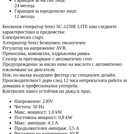
Гаранция за частно лице:
24 месеца
Гаранция за юридическо лице:
12 месеца
Бензинов генератор Senci SC-1250E LITE има следните
характеристики и предимства:
Електрически старт.
Алтернатор Senci Безшумен, екологичен
Регулатор на напрежение AVR.
Преносима, компактна, издръжлива рамка.
Сензор за претоварване с автоматичен стоп
Предупреждение за ниско ниво на маслото с автоматично
изключване на двигателя.
Нов, по-малък въздушен филтър със специален дизайн.
Производителност дори след 12 часа непрекъсната работа за
домашна и професионална употреба.
Контролен панел устойчив на дъжд и прах.
Напрежение: 230V
Честота: 50 Hz
Макс. мощност: 1.0 kW
Постоянна мощност: 0,8 kW
Макс. ампераж: 4.3 A
Продължителен ампераж: 3,5 A
Регулатор на напрежение: AVR