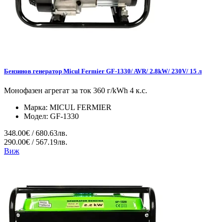
Бензинов генератор Micul Fermier GF-1330/ AVR/ 2.8kW/ 230V/ 15 л
Монофазен агрегат за ток 360 г/kWh 4 к.с.
Марка:
MICUL FERMIER
Модел:
GF-1330
348.00€ / 680.63лв.
290.00€ / 567.19лв.
Виж