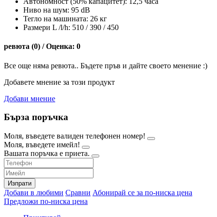
Автономност (50% капацитет): 12,5 часа
Ниво на шум: 95 dB
Тегло на машината: 26 кг
Размери L /l/h: 510 / 390 / 450
ревюта (0) / Оценка: 0
Все още няма ревюта.. Бъдете пръв и дайте своето менение :)
Добавете мнение за този продукт
Добави мнение
Бърза поръчка
Моля, въведете валиден телефонен номер!
Моля, въведете имейл!
Вашата поръчка е приета.
Изпрати
Добави в любими
Сравни
Абонирай се за по-ниска цена
Предложи по-ниска цена