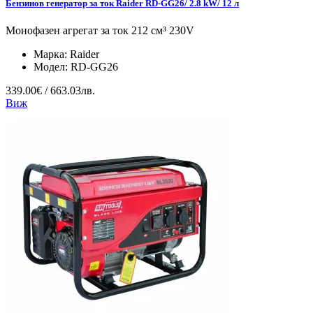
Бензинов генератор за ток Raider RD-GG26/ 2.8 kW/ 12 л
Монофазен агрегат за ток 212 см³ 230V
Марка:
Raider
Модел:
RD-GG26
339.00€ / 663.03лв.
Виж