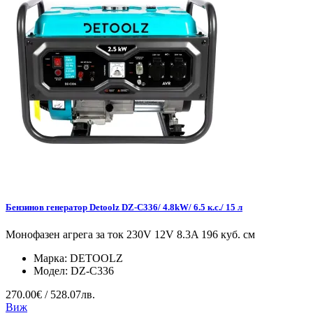
Бензинов генератор Detoolz DZ-C336/ 4.8kW/ 6.5 к.с./ 15 л
Монофазен агрега за ток 230V 12V 8.3A 196 куб. см
Марка:
DETOOLZ
Модел:
DZ-C336
270.00€ / 528.07лв.
Виж