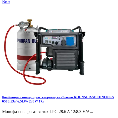
Виж
Комбиниран инверторен генератор газ/бензин KOENNER-SOEHNEN KS
6500iEG/ 6,5kW/ 230V/ 17л
Монофазен агрегат за ток LPG 28.6 A 12/8.3 V/А...