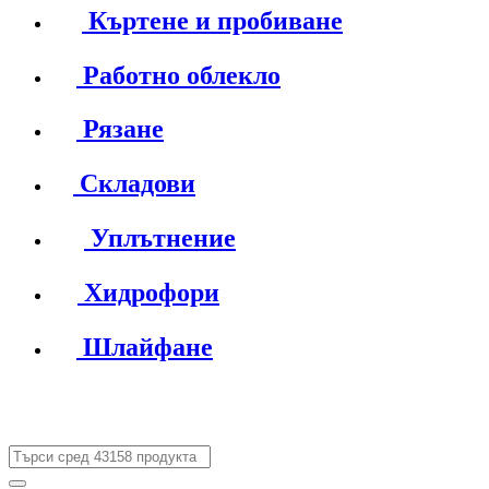
Къртене и пробиване
Работно облекло
Рязане
Складови
Уплътнение
Хидрофори
Шлайфане