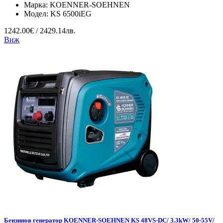
Марка:
KOENNER-SOEHNEN
Модел:
KS 6500iEG
1242.00€ / 2429.14лв.
Виж
Бензинов генератор KOENNER-SOEHNEN KS 48VS-DC/ 3.3kW/ 50-55V/