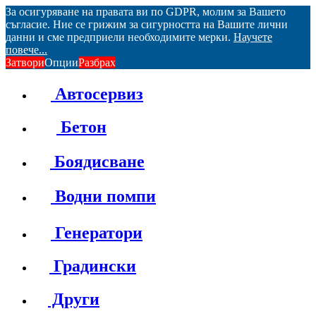
За осигуряване на правата ви по GDPR, молим за Вашето
съгласие. Ние се грижим за сигурността на Вашите лични
данни и сме предприели необходимите мерки.
Научете
повече...
Затвори
Опции
Разбрах
Автосервиз
Бетон
Боядисване
Водни помпи
Генератори
Градински
Други