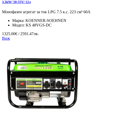
3.3kW/ 50-55V/ 12л
Монофазен агрегат за ток LPG 7.5 к.с. 223 см³ 60А
Марка:
KOENNER-SOEHNEN
Модел:
KS 48VGS-DC
1325.00€ / 2591.47лв.
Виж