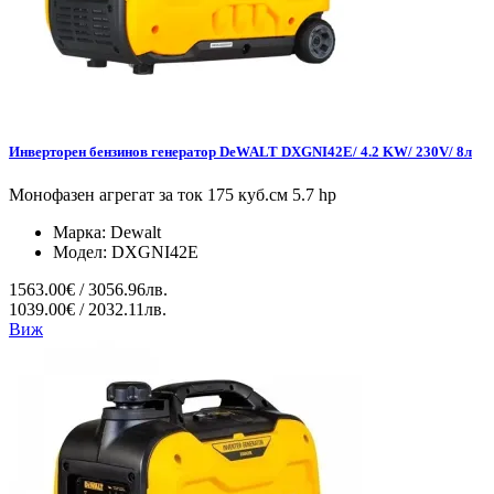
Инверторен бензинов генератор DeWALT DXGNI42E/ 4.2 KW/ 230V/ 8л
Монофазен агрегат за ток 175 куб.см 5.7 hp
Марка:
Dewalt
Модел:
DXGNI42E
1563.00€ / 3056.96лв.
1039.00€ / 2032.11лв.
Виж