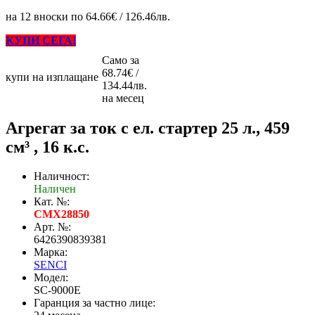
на 12 вноски по 64.66€ / 126.46лв.
КУПИ СЕГА!
Само за
68.74€ /
купи на изплащане
134.44лв.
на месец
Агрегат за ток с ел. стартер 25 л., 459
см³ , 16 к.с.
Наличност:
Наличен
Кат. №:
CMX28850
Арт. №:
6426390839381
Марка:
SENCI
Модел:
SC-9000E
Гаранция за частно лице: