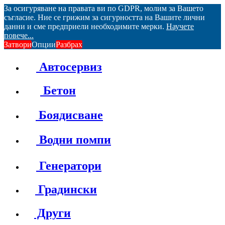
За осигуряване на правата ви по GDPR, молим за Вашето
съгласие. Ние се грижим за сигурността на Вашите лични
данни и сме предприели необходимите мерки.
Научете
повече...
Затвори
Опции
Разбрах
Автосервиз
Бетон
Боядисване
Водни помпи
Генератори
Градински
Други