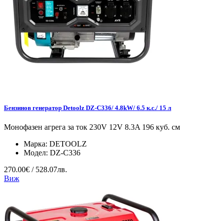
Бензинов генератор Detoolz DZ-C336/ 4.8kW/ 6.5 к.с./ 15 л
Монофазен агрега за ток 230V 12V 8.3A 196 куб. см
Марка:
DETOOLZ
Модел:
DZ-C336
270.00€ / 528.07лв.
Виж