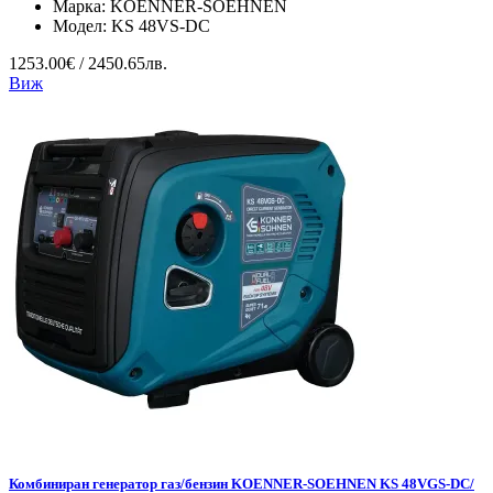
Марка:
KOENNER-SOEHNEN
Модел:
KS 48VS-DC
1253.00€ / 2450.65лв.
Виж
Комбиниран генератор газ/бензин KOENNER-SOEHNEN KS 48VGS-DC/