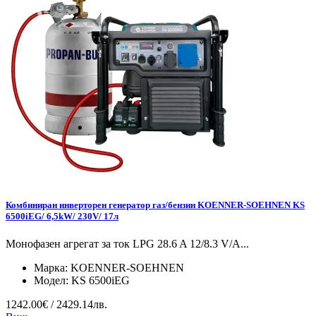
Комбиниран инверторен генератор газ/бензин KOENNER-SOEHNEN KS
6500iEG/ 6,5kW/ 230V/ 17л
Монофазен агрегат за ток LPG 28.6 A 12/8.3 V/А...
Марка:
KOENNER-SOEHNEN
Модел:
KS 6500iEG
1242.00€ / 2429.14лв.