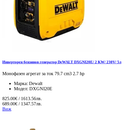
Инверторен бензинов генератор DeWALT DXGNI20E/ 2 KW/ 230V/ 5л
Монофазен агрегат за ток 79.7 cm3 2.7 hp
Марка:
Dewalt
Модел:
DXGNI20E
825.00€ / 1613.56лв.
689.00€ / 1347.57лв.
Виж