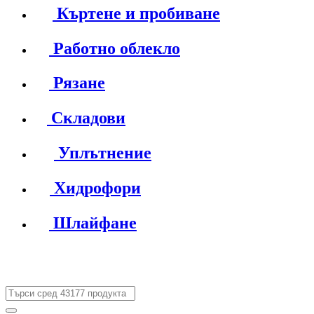
Къртене и пробиване
Работно облекло
Рязане
Складови
Уплътнение
Хидрофори
Шлайфане