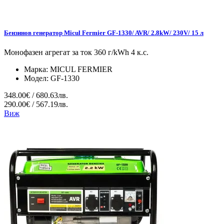
Бензинов генератор Micul Fermier GF-1330/ AVR/ 2.8kW/ 230V/ 15 л
Монофазен агрегат за ток 360 г/kWh 4 к.с.
Марка:
MICUL FERMIER
Модел:
GF-1330
348.00€ / 680.63лв.
290.00€ / 567.19лв.
Виж