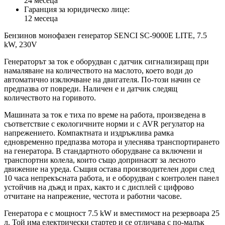
24 месеца
Гаранция за юридическо лице:
12 месеца
Бензинов монофазен генератор SENCI SC-9000E LITE, 7.5
kW, 230V
Генераторът за ток е оборудван с датчик сигнализиращ при
намаляване на количеството на маслото, което води до
автоматично изключване на двигателя. По-този начин се
предпазва от повреди. Наличен е и датчик следящ
количеството на горивото.
Машината за ток е тиха по време на работа, произведена в
съответствие с екологичните норми и с AVR регулатор на
напрежението. Компактната и издръжлива рамка
едновременно предпазва мотора и улеснява транспортирането
на генератора. В стандартното оборудване са включени и
транспортни колела, които също допринасят за лесното
движение на уреда. Същия остава производителен дори след
10 часа непрекъсната работа, и е оборудван с контролен панел
устойчив на дъжд и прах, както и с дисплей с цифрово
отчитане на напрежение, честота и работни часове.
Генератора е с мощност 7.5 kW и вместимост на резервоара 25
л. Той има електрически стартер и се отличава с по-малък