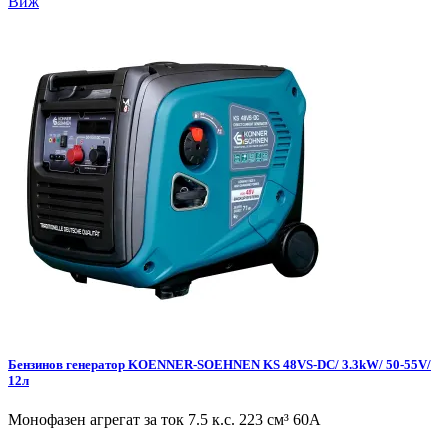
Виж
Бензинов генератор KOENNER-SOEHNEN KS 48VS-DC/ 3.3kW/ 50-55V/
12л
Монофазен агрегат за ток 7.5 к.с. 223 см³ 60А