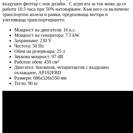
въздушен филтър с нов дизайн. С агрегата за ток може да се
работи 10.5 часа при 50% натоварване. Към него са включени
транспортни колела и рамка, предпазваща мотора и
улесняваща транспортирането.
Мощност на двигателя: 16 к.с.
Мощност на генератора: 7.5 kW
Захранване: 230 V
Честота: 50 Hz
Обем на резервоара: 25 л
Звукова мощност: 97 dB
Работен обем: 459 см³
Двигател: бензинов, четиритактов с въздушно
охлаждане, AP192FBD
Размери: 686х526х550 мм
Тегло: 90 кг