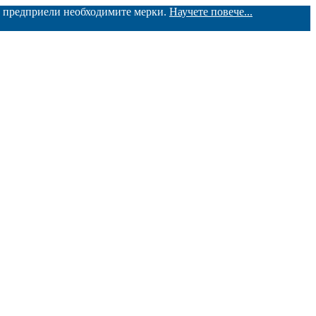
ме предприели необходимите мерки.
Научете повече...