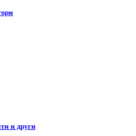
тори
ти и други