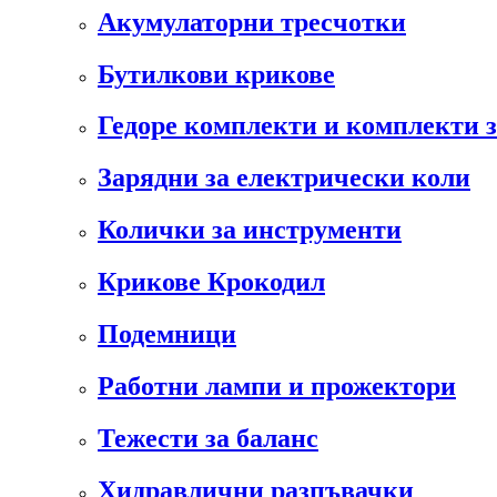
Акумулаторни тресчотки
Бутилкови крикове
Гедоре комплекти и комплекти 
Зарядни за електрически коли
Колички за инструменти
Крикове Крокодил
Подемници
Работни лампи и прожектори
Тежести за баланс
Хидравлични разпъвачки