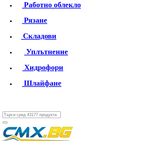
Работно облекло
Рязане
Складови
Уплътнение
Хидрофори
Шлайфане