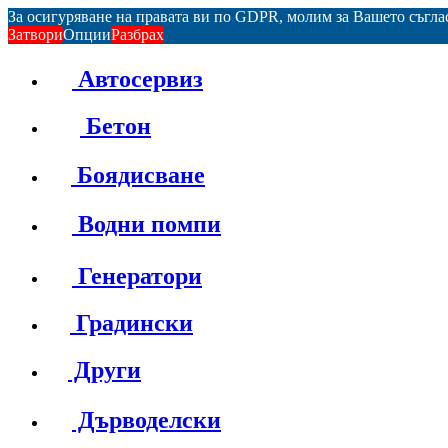
За осигуряване на правата ви по GDPR, молим за Вашето съгл
Затвори
Опции
Разбрах
Автосервиз
Бетон
Боядисване
Водни помпи
Генератори
Градински
Други
Дърводелски