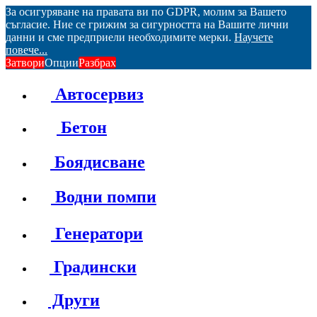
За осигуряване на правата ви по GDPR, молим за Вашето
съгласие. Ние се грижим за сигурността на Вашите лични
данни и сме предприели необходимите мерки.
Научете
повече...
Затвори
Опции
Разбрах
Автосервиз
Бетон
Боядисване
Водни помпи
Генератори
Градински
Други