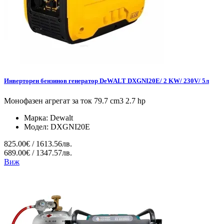
Инверторен бензинов генератор DeWALT DXGNI20E/ 2 KW/ 230V/ 5л
Монофазен агрегат за ток 79.7 cm3 2.7 hp
Марка:
Dewalt
Модел:
DXGNI20E
825.00€ / 1613.56лв.
689.00€ / 1347.57лв.
Виж