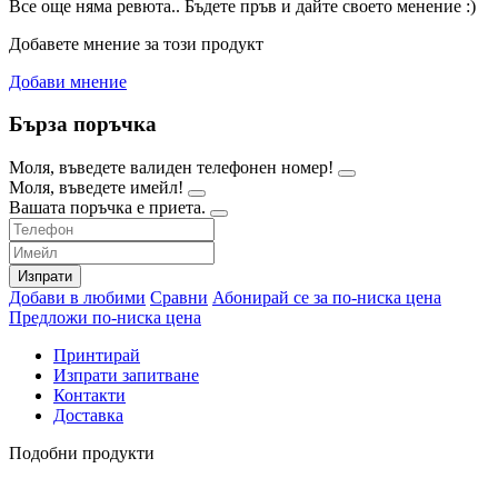
Все още няма ревюта.. Бъдете пръв и дайте своето менение :)
Добавете мнение за този продукт
Добави мнение
Бърза поръчка
Моля, въведете валиден телефонен номер!
Моля, въведете имейл!
Вашата поръчка е приета.
Изпрати
Добави в любими
Сравни
Абонирай се за по-ниска цена
Предложи по-ниска цена
Принтирай
Изпрати запитване
Контакти
Доставка
Подобни продукти