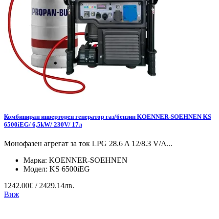
Комбиниран инверторен генератор газ/бензин KOENNER-SOEHNEN KS
6500iEG/ 6,5kW/ 230V/ 17л
Монофазен агрегат за ток LPG 28.6 A 12/8.3 V/А...
Марка:
KOENNER-SOEHNEN
Модел:
KS 6500iEG
1242.00€ / 2429.14лв.
Виж