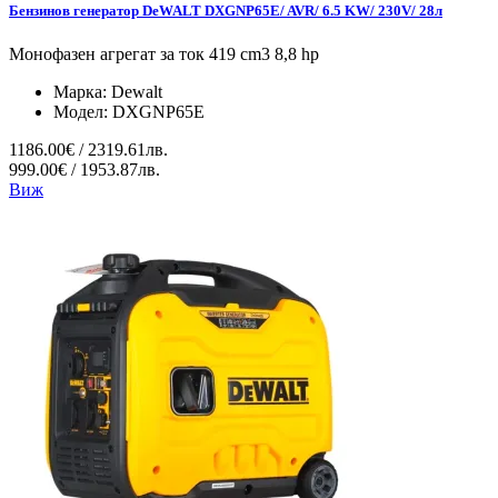
Бензинов генератор DeWALT DXGNP65E/ AVR/ 6.5 KW/ 230V/ 28л
Монофазен агрегат за ток 419 cm3 8,8 hp
Марка:
Dewalt
Модел:
DXGNP65E
1186.00€ / 2319.61лв.
999.00€ / 1953.87лв.
Виж