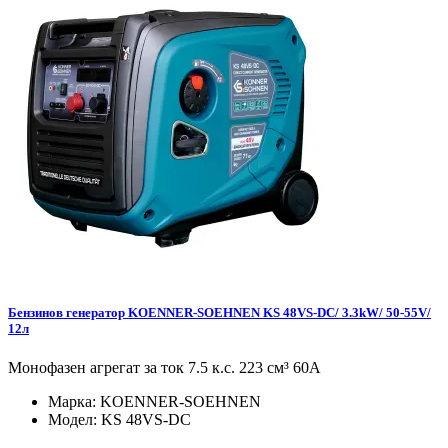
Бензинов генератор KOENNER-SOEHNEN KS 48VS-DC/ 3.3kW/ 50-55V/
12л
Монофазен агрегат за ток 7.5 к.с. 223 см³ 60А
Марка:
KOENNER-SOEHNEN
Модел:
KS 48VS-DC