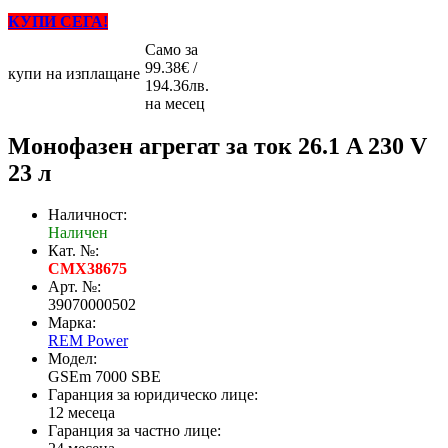
КУПИ СЕГА!
Само за
99.38€ /
купи на изплащане
194.36лв.
на месец
Монофазен агрегат за ток 26.1 A 230 V
23 л
Наличност:
Наличен
Кат. №:
CMX38675
Арт. №:
39070000502
Марка:
REM Power
Модел:
GSEm 7000 SBE
Гаранция за юридическо лице:
12 месеца
Гаранция за частно лице: