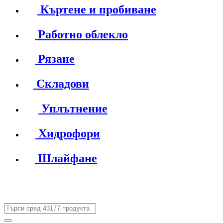
Къртене и пробиване
Работно облекло
Рязане
Складови
Уплътнение
Хидрофори
Шлайфане