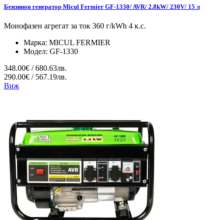
Бензинов генератор Micul Fermier GF-1330/ AVR/ 2.8kW/ 230V/ 15 л
Монофазен агрегат за ток 360 г/kWh 4 к.с.
Марка:
MICUL FERMIER
Модел:
GF-1330
348.00€ / 680.63лв.
290.00€ / 567.19лв.
Виж