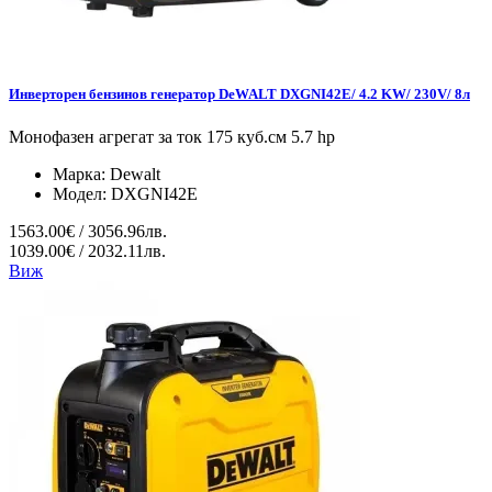
Инверторен бензинов генератор DeWALT DXGNI42E/ 4.2 KW/ 230V/ 8л
Монофазен агрегат за ток 175 куб.см 5.7 hp
Марка:
Dewalt
Модел:
DXGNI42E
1563.00€ / 3056.96лв.
1039.00€ / 2032.11лв.
Виж