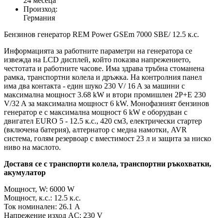
24 месеца
Произход:
Германия
Бензинов генератор REM Power GSEm 7000 SBE/ 12.5 к.с.
Информацията за работните параметри на генератора се
извежда на LCD дисплей, който показва напрежението,
честотата и работните часове. Има здрава тръбна стоманена
рамка, транспортни колела и дръжка. На контролния панел
има два контакта - един шуко 230 V/ 16 A за машини с
максимална мощност 3.68 kW и втори промишлен 2Р+Е 230
V/32 A за максимална мощност 6 kW. Монофазният бензинов
генератор е с максимална мощност 6 kW е оборудван с
двигател EURO 5 - 12.5 к.с., 420 см3, електрически стартер
(включена батерия), алтернатор с медна намотки, AVR
система, голям резервоар с вместимост 23 л и защита за ниско
ниво на маслото.
Доставя се с транспорти колела, транспортни ръкохватки,
акумулатор
Мощност, W: 6000 W
Мощност, к.с.: 12.5 к.с.
Ток номинален: 26.1 A
Напрежение изход AC: 230 V