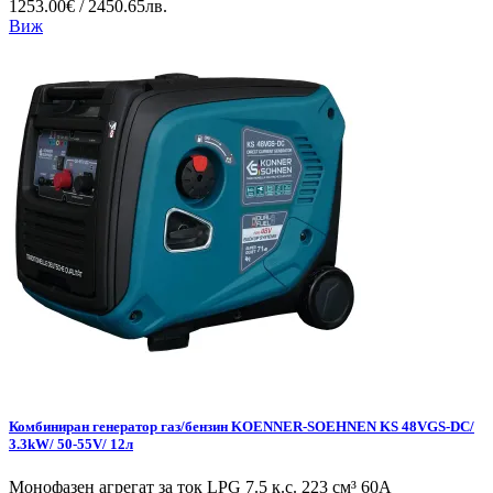
1253.00€ / 2450.65лв.
Виж
Комбиниран генератор газ/бензин KOENNER-SOEHNEN KS 48VGS-DC/
3.3kW/ 50-55V/ 12л
Монофазен агрегат за ток LPG 7.5 к.с. 223 см³ 60А