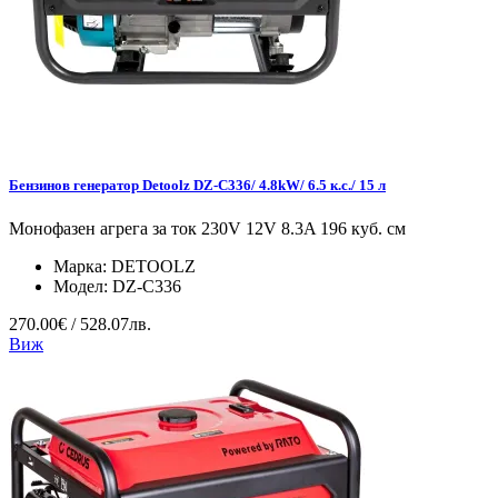
Бензинов генератор Detoolz DZ-C336/ 4.8kW/ 6.5 к.с./ 15 л
Монофазен агрега за ток 230V 12V 8.3A 196 куб. см
Марка:
DETOOLZ
Модел:
DZ-C336
270.00€ / 528.07лв.
Виж