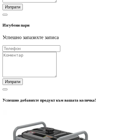
Изпрати
Изгубени пари
Успешно запазихте записа
Изпрати
Успешно добавихте продукт към вашата количка!