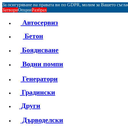
За осигуряване на правата ви по GDPR, молим за Вашето съгл
Затвори
Опции
Разбрах
Автосервиз
Бетон
Боядисване
Водни помпи
Генератори
Градински
Други
Дърводелски