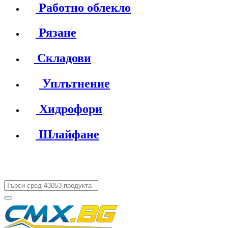
Работно облекло
Рязане
Складови
Уплътнение
Хидрофори
Шлайфане