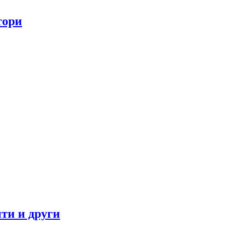
тори
ти и други