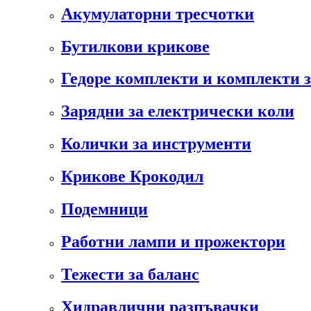
Акумулаторни тресчотки
Бутилкови крикове
Гедоре комплекти и комплекти 
Зарядни за електрически коли
Колички за инструменти
Крикове Крокодил
Подемници
Работни лампи и прожектори
Тежести за баланс
Хидравлични разпъвачки