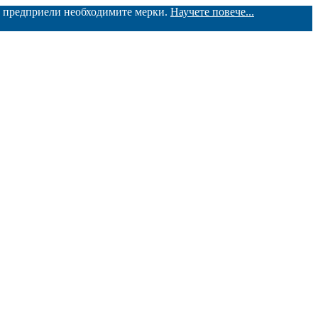
ме предприели необходимите мерки.
Научете повече...